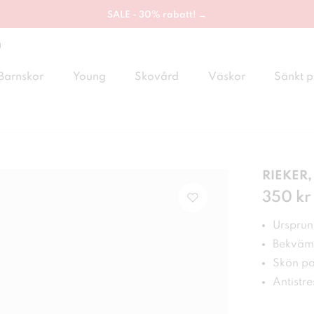
SALE - 30% rabatt! →
g
Barnskor
Young
Skovård
Väskor
Sänkt p
RIEKER,
Pris
350 kr
:
350
Ursprung
Bekväm
Skön pa
Antistre