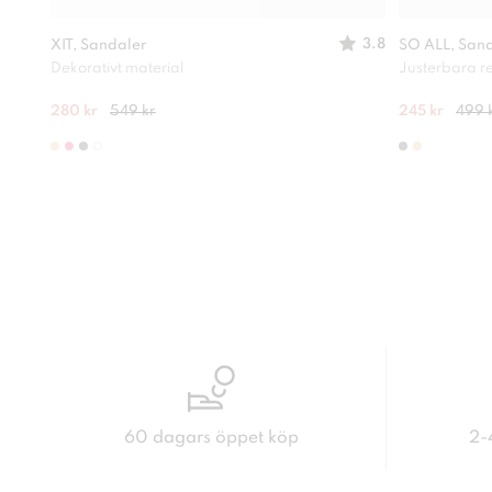
3.8
XIT, Sandaler
SO ALL, San
Dekorativt material
Justerbara 
280 kr
549 kr
245 kr
499 
60 dagars öppet köp
2-