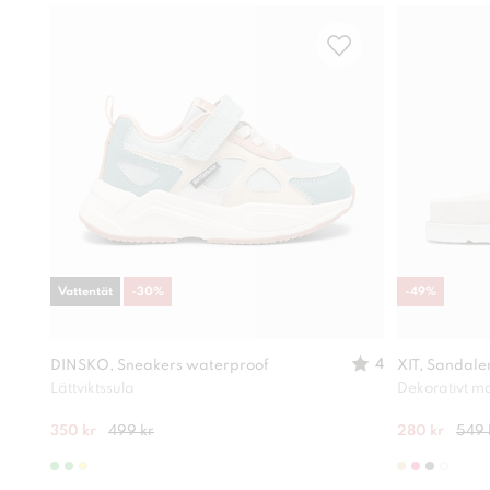
Vattentät
-
30
%
-
49
%
4
DINSKO, Sneakers waterproof
XIT, Sandale
Lättviktssula
Dekorativt ma
350 kr
499 kr
280 kr
549 