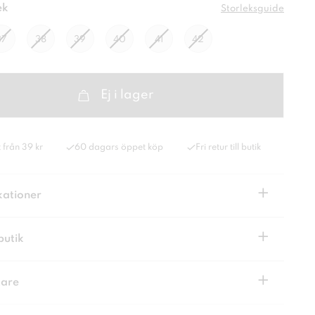
ek
Storleksguide
37
38
39
40
41
42
Ej i lager
 från 39 kr
60 dagars öppet köp
Fri retur till butik
+
kationer
+
butik
+
kare