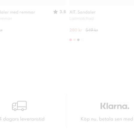
3.8
daler med remmar
XIT, Sandaler
remmar
Lättmatchad
kr
280 kr
549 kr
4 dagars leveranstid
Köp nu, betala sen med