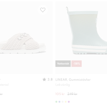
Vattentät
-
58
%
3.8
r
LINEAR, Gummistövlar
terial
Lekvänlig
kr
105 kr
249 kr