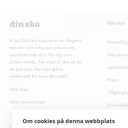
Om oss
Vi på DinSko inspireras av dagens
NilsonGr
trender och erbjuder prisvärda,
uppdaterade skor för dig som
Vårt ansv
älskar mode. För visst är det så att
Jobba ho
ett par nya skor kan göra
underverk för hela din outfit!
Press
Alla skor
Tillgängl
Alla varumärken
Visselblå
Sitemap
Integritet
Om cookies på denna webbplats
Inspiration