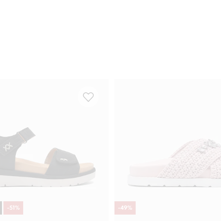
-
51
%
-
49
%