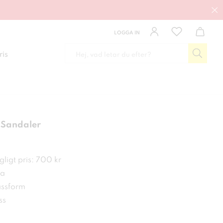
LOGGA IN
ris
 Sandaler
 kr
ligt pris: 700 kr
a
ssform
ss