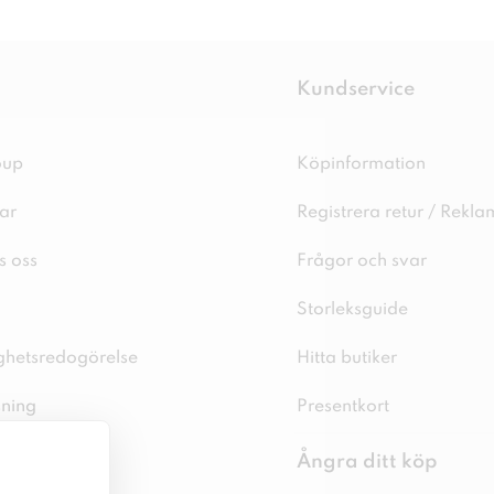
Kundservice
oup
Köpinformation
ar
Registrera retur / Rekla
s oss
Frågor och svar
Storleksguide
ighetsredogörelse
Hitta butiker
sning
Presentkort
spolicy
Ångra ditt köp