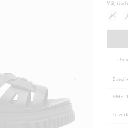
Välj storl
36
Frakt
Specifi
Hitta i 
Tillver