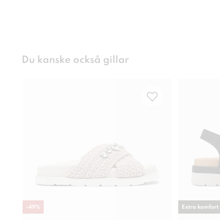
Du kanske också gillar
-
49
%
Extra komfort