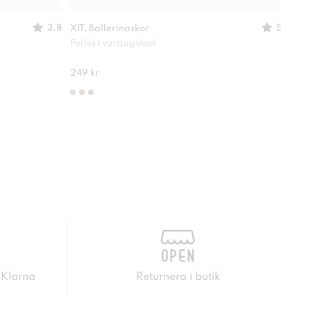
3.8
5
XIT, Ballerinaskor
XIT,
Perfekt vardagslook
Passa
210 
249 kr
 Klarna
Returnera i butik