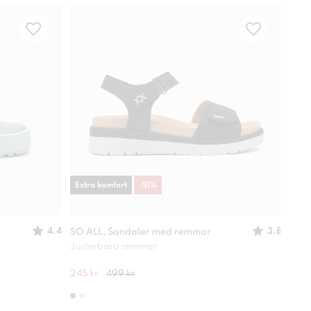
Extra komfort
-
51
%
-
49
4.4
3.8
SO ALL, Sandaler med remmar
XIT,
Justerbara remmar
Lätt
245 kr
499 kr
280 