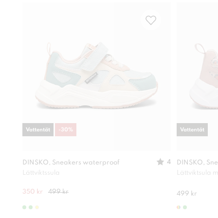
Vattentät
-
30
%
Vattentät
4
DINSKO, Sneakers waterproof
DINSKO, Sne
Lättviktssula
Lättviktsula
350 kr
499 kr
499 kr