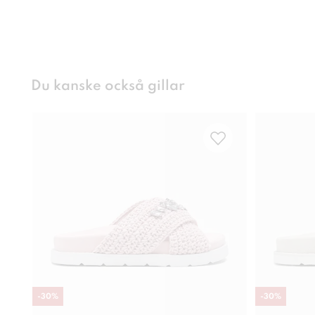
Du kanske också gillar
-
30
%
-
30
%