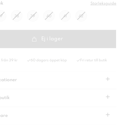
ek
Storleksguide
37
38
39
40
41
42
Ej i lager
 från 39 kr
60 dagars öppet köp
Fri retur till butik
+
kationer
+
butik
+
kare