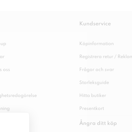
Kundservice
oup
Köpinformation
ar
Registrera retur / Rekla
s oss
Frågor och svar
Storleksguide
ighetsredogörelse
Hitta butiker
sning
Presentkort
spolicy
Ångra ditt köp