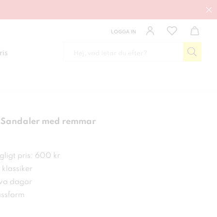
LOGGA IN
ris
 Sandaler med remmar
 kr
ligt pris: 600 kr
g klassiker
iva dagar
ssform