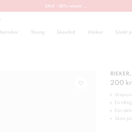
SALE - 30% rabatt! →
g
Barnskor
Young
Skovård
Väskor
Sänkt p
RIEKER,
Pris
200 kr
:
200
Ursprung
En rikti
För akt
Skön pa