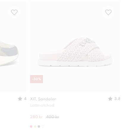
-
30
%
-
30
4
3.8
XIT, Sandaler
XIT,
Lättmatchad
Deko
280 kr
400 kr
280 