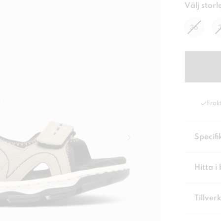
Välj storl
36
Frakt
Specifi
Hitta i 
Tillver