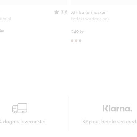
3.8
r
XIT, Ballerinaskor
terial
Perfekt vardagslook
kr
249 kr
4 dagars leveranstid
Köp nu, betala sen med