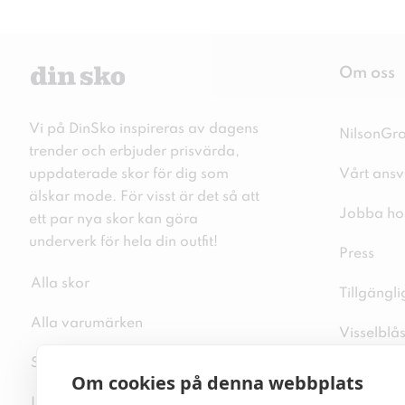
Om oss
Vi på DinSko inspireras av dagens
NilsonGr
trender och erbjuder prisvärda,
uppdaterade skor för dig som
Vårt ansv
älskar mode. För visst är det så att
Jobba ho
ett par nya skor kan göra
underverk för hela din outfit!
Press
Alla skor
Tillgängl
Alla varumärken
Visselblå
Sitemap
Integritet
Om cookies på denna webbplats
Inspiration