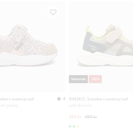
Vattentät
-
30
%
4
akers waterproof
DINSKO, Sneakers waterproof
 med grepp
Lättviktssula
350 kr
499 kr