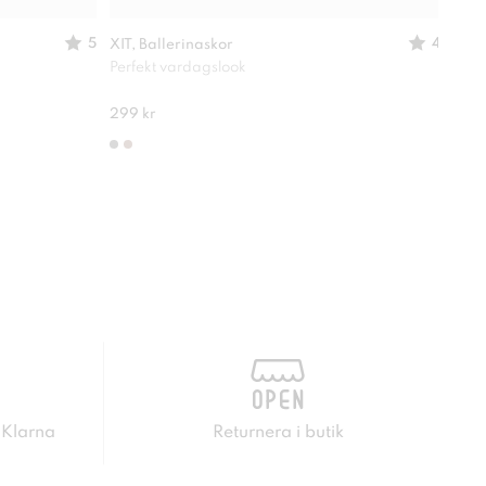
5
4
XIT, Ballerinaskor
ATTI
Perfekt vardagslook
Perf
280 
299 kr
 Klarna
Returnera i butik