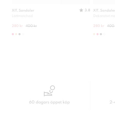
3.8
XIT, Sandaler
XIT, Sandale
Lättmatchad
Dekorativt ma
280 kr
400 kr
280 kr
400 
60 dagars öppet köp
2-