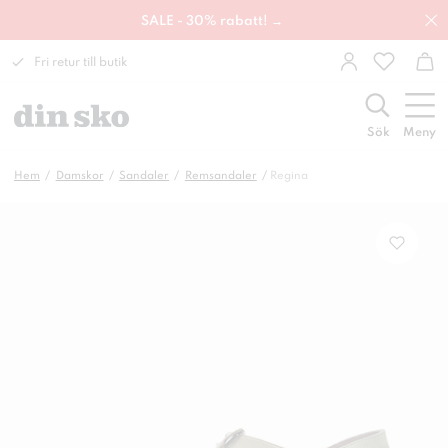
SALE - 30% rabatt! →
Fri retur till butik
Sök
Meny
Hem
Damskor
Sandaler
Remsandaler
Regina