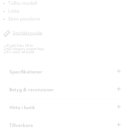
Tidlös modell
Lätta
Skön passform
Storleksguide
Frakt från 39 kr
60 dagars öppet köp
Fri retur till butik
+
Specifikationer
+
Betyg & recensioner
+
Hitta i butik
+
Tillverkare