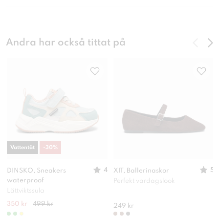
Andra har också tittat på
Vattentät
-
30
%
4
5
DINSKO, Sneakers
XIT, Ballerinaskor
waterproof
Perfekt vardagslook
Lättviktssula
350 kr
499 kr
249 kr