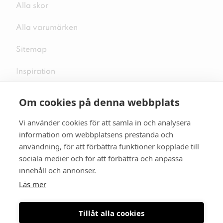
Alla skor
Alla varumärken
Sitemap
Inspiration
Om cookies på denna webbplats
Vi använder cookies för att samla in och analysera
Följ oss på sociala medier
information om webbplatsens prestanda och
användning, för att förbättra funktioner kopplade till
sociala medier och för att förbättra och anpassa
innehåll och annonser.
Se mer skor:
skopunkten.se
Läs mer
Tillåt alla cookies