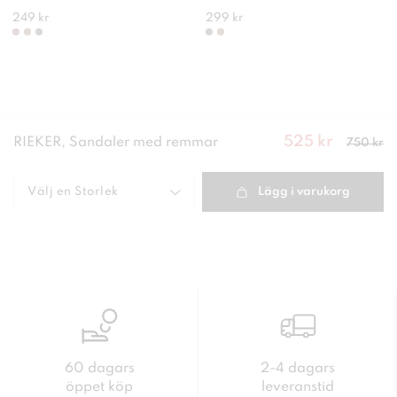
249 kr
299 kr
525 kr
Nuvarande
RIEKER, Sandaler med remmar
750 kr
pris
:
525
kr
Tidigare
pris
:
750 kr
Välj en
Storlek
Lägg i varukorg
60 dagars
2-4 dagars
öppet köp
leveranstid