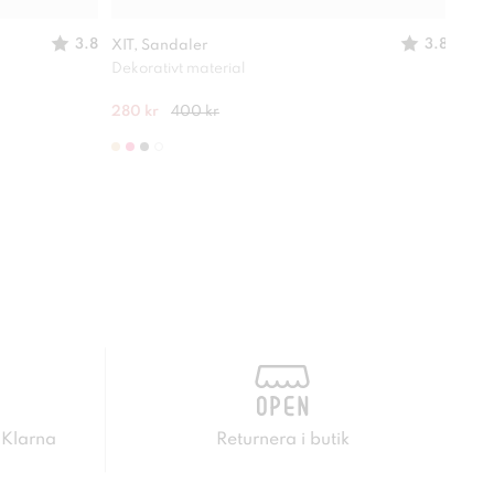
3.8
3.8
XIT, Sandaler
XIT,
Dekorativt material
Perf
280 kr
400 kr
249 
 Klarna
Returnera i butik