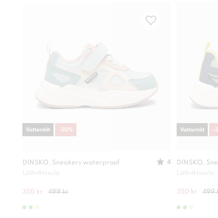
Vattentät
-
30
%
Vattentät
-
4
DINSKO, Sneakers waterproof
DINSKO, Sne
Lättviktssula
Lättviktssula
350 kr
499 kr
350 kr
499 