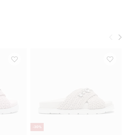
-
30
%