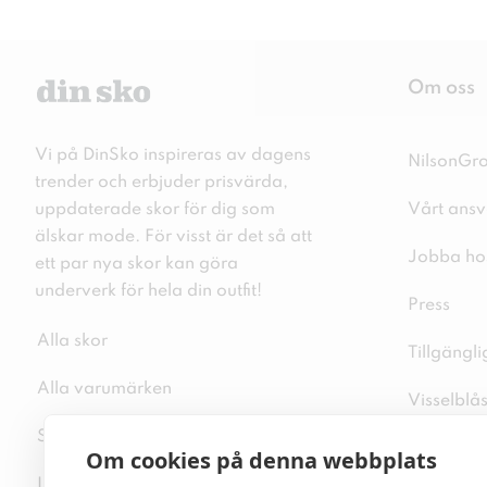
Om oss
Vi på DinSko inspireras av dagens
NilsonGr
trender och erbjuder prisvärda,
uppdaterade skor för dig som
Vårt ansv
älskar mode. För visst är det så att
Jobba ho
ett par nya skor kan göra
underverk för hela din outfit!
Press
Alla skor
Tillgängl
Alla varumärken
Visselblå
Sitemap
Integritet
Om cookies på denna webbplats
Inspiration