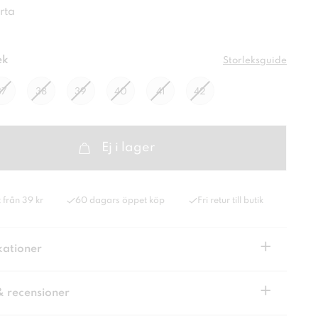
rta
ek
Storleksguide
37
38
39
40
41
42
Ej i lager
 från 39 kr
60 dagars öppet köp
Fri retur till butik
+
kationer
+
& recensioner