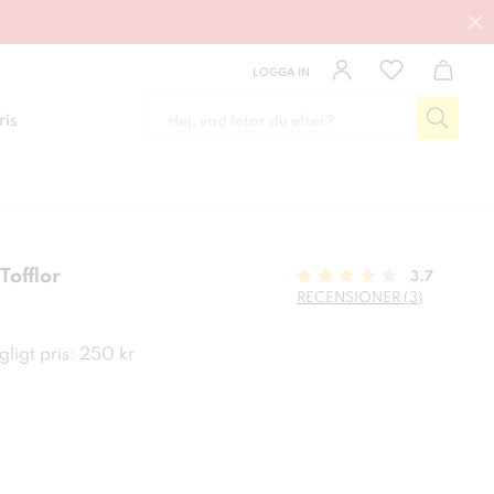
LOGGA IN
ris
Tofflor
3.7
RECENSIONER (3)
kr
ligt pris: 250 kr