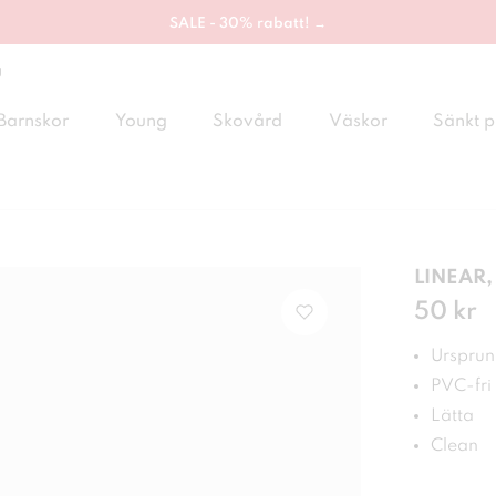
SALE - 30% rabatt! →
g
Barnskor
Young
Skovård
Väskor
Sänkt p
LINEAR, 
Pris
50 kr
:
50 
Ursprung
PVC-fri
Lätta
Clean