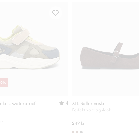
30
%
4
akers waterproof
XIT, Ballerinaskor
Perfekt vardagslook
kr
249 kr