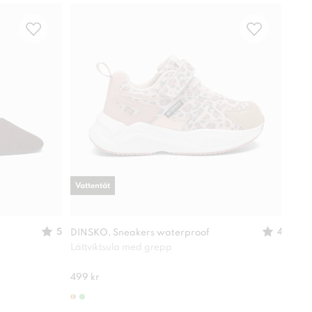
Vattentät
5
4
DINSKO, Sneakers waterproof
XIT,
Lättviktsula med grepp
Perf
499 kr
299 