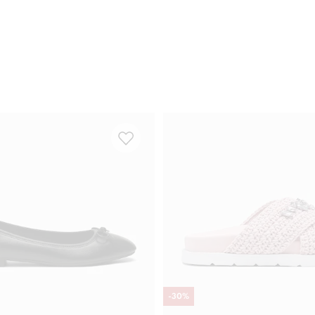
-
30
%