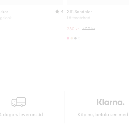
4
askor
XIT, Sandaler
agslook
Lättmatchad
280 kr
400 kr
4 dagars leveranstid
Köp nu, betala sen med