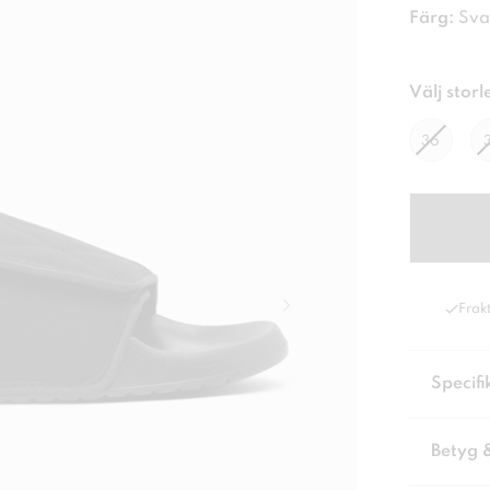
Färg:
Sva
Välj storl
36
Frakt
Specifi
Betyg 