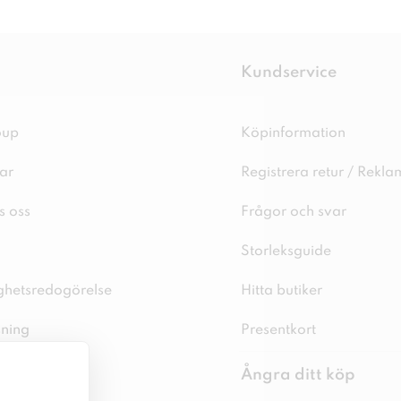
Kundservice
oup
Köpinformation
ar
Registrera retur / Rekla
s oss
Frågor och svar
Storleksguide
ighetsredogörelse
Hitta butiker
sning
Presentkort
spolicy
Ångra ditt köp