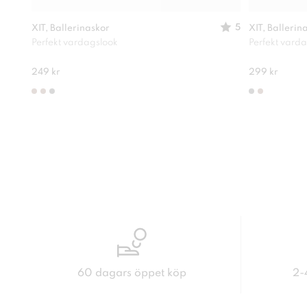
5
XIT, Ballerinaskor
XIT, Ballerin
Perfekt vardagslook
Perfekt vard
249 kr
299 kr
60 dagars öppet köp
2-