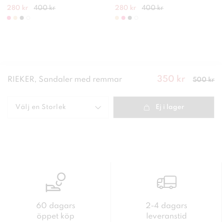
280 kr
400 kr
280 kr
400 kr
350 kr
Nuvarande
RIEKER, Sandaler med remmar
500 kr
pris
:
350
kr
Tidigare
pris
:
500 kr
Välj en
Storlek
Ej i lager
60 dagars
2-4 dagars
öppet köp
leveranstid