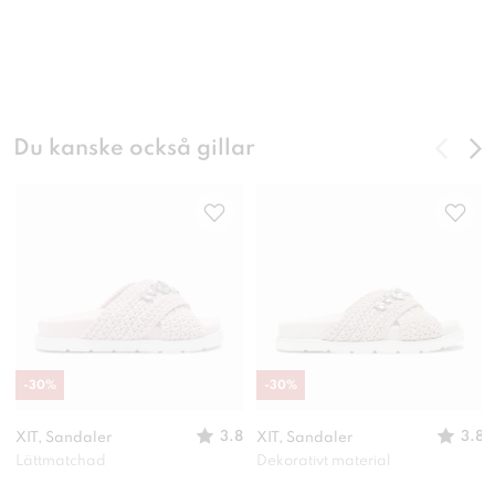
Du kanske också gillar
-
30
%
-
30
%
3.8
3.8
XIT, Sandaler
XIT, Sandaler
Lättmatchad
Dekorativt material