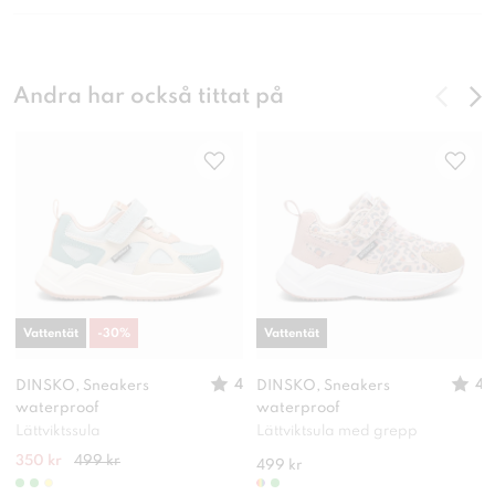
Andra har också tittat på
Vattentät
-
30
%
Vattentät
4
4
DINSKO, Sneakers
DINSKO, Sneakers
waterproof
waterproof
Lättviktssula
Lättviktsula med grepp
350 kr
499 kr
499 kr