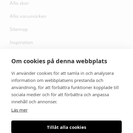
Alla skor
Alla varumärken
Sitemap
Inspiration
Om cookies på denna webbplats
Vi använder cookies för att samla in och analysera
Följ oss på sociala medier
information om webbplatsens prestanda och
användning, för att förbättra funktioner kopplade till
sociala medier och för att förbättra och anpassa
innehåll och annonser.
Se mer skor:
skopunkten.se
Läs mer
Tillåt alla cookies