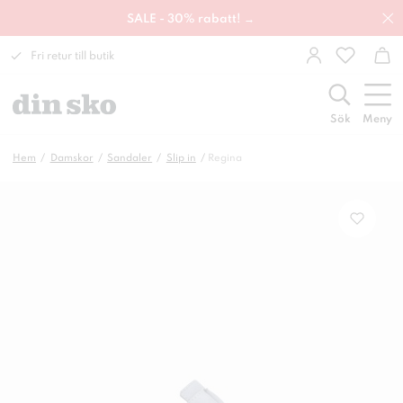
SALE - 30% rabatt! →
Fri retur till butik
Sök
Meny
Hem
Damskor
Sandaler
Slip in
Regina