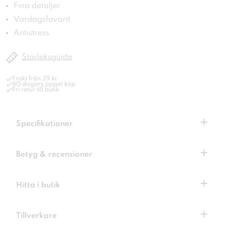
Fina detaljer
Vardagsfavorit
Antistress
Storleksguide
Frakt från 39 kr
60 dagars öppet köp
Fri retur till butik
+
Specifikationer
+
Betyg & recensioner
+
Hitta i butik
+
Tillverkare