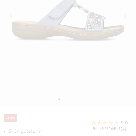
-
30
%
5.0
RECENSIONER (4)
Skön passform