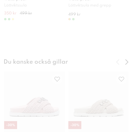
Lättviktssula
Lättviktsula med grepp
350 kr
499 kr
499 kr
Du kanske också gillar
-
30
%
-
30
%