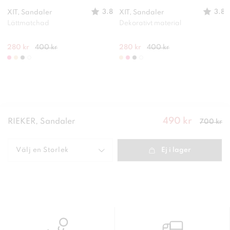
3.8
3.8
XIT, Sandaler
XIT, Sandaler
Lättmatchad
Dekorativt material
280 kr
400 kr
280 kr
400 kr
490 kr
Nuvarande
RIEKER, Sandaler
700 kr
pris
:
490
kr
Tidigare
pris
:
700 kr
Välj en
Storlek
Ej i lager