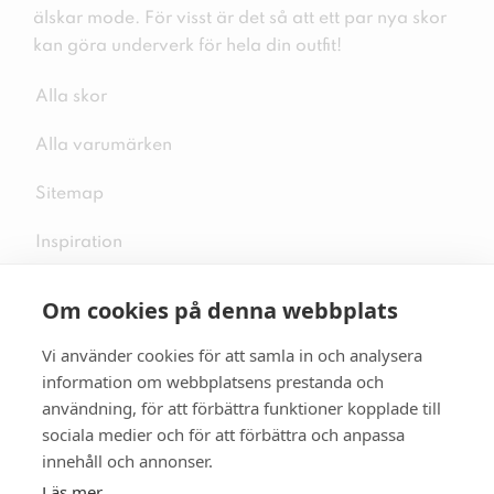
älskar mode. För visst är det så att ett par nya skor
kan göra underverk för hela din outfit!
Alla skor
Alla varumärken
Sitemap
Inspiration
Om cookies på denna webbplats
Vi använder cookies för att samla in och analysera
Följ oss på sociala medier
information om webbplatsens prestanda och
användning, för att förbättra funktioner kopplade till
sociala medier och för att förbättra och anpassa
innehåll och annonser.
Se mer skor:
skopunkten.se
Läs mer