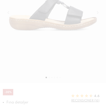
-
30
%
4.6
RECENSIONER (16)
Fina detaljer