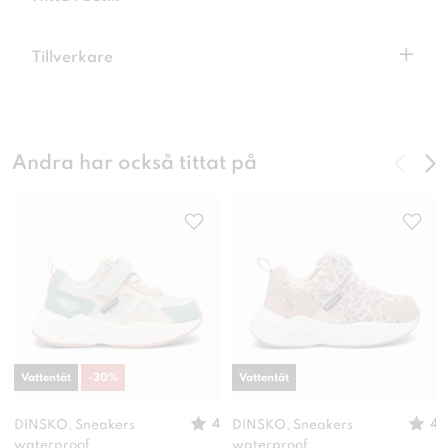
+
Tillverkare
Andra har också tittat på
Vattentät
-
30
%
Vattentät
4
4
DINSKO, Sneakers
DINSKO, Sneakers
waterproof
waterproof