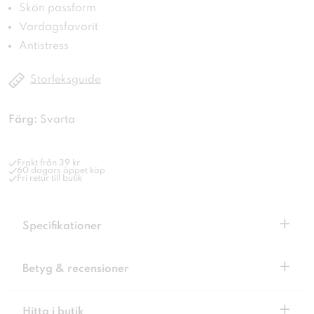
Skön passform
Vardagsfavorit
Antistress
Storleksguide
Färg:
Svarta
Frakt från 39 kr
60 dagars öppet köp
Fri retur till butik
+
Specifikationer
+
Betyg & recensioner
+
Hitta i butik