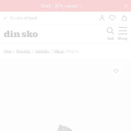
SALE - 30% rabatt! →
Fri retur till butik
Sök
Meny
Hem
Damskor
Sandaler
Slip in
Regina