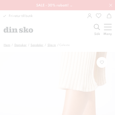
SALE - 30% rabatt! →
Fri retur till butik
Sök
Meny
Hem
Damskor
Sandaler
Slip in
Celeste