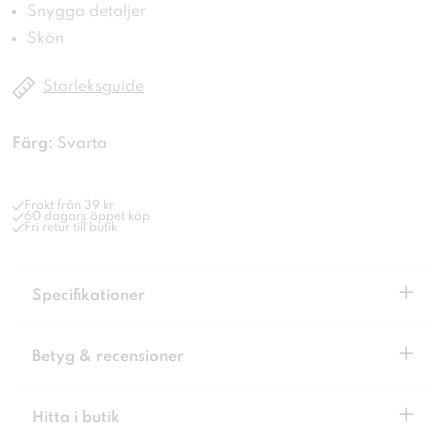
Snygga detaljer
Skön
Storleksguide
Färg:
Svarta
Frakt från 39 kr
60 dagars öppet köp
Fri retur till butik
+
Specifikationer
+
Betyg & recensioner
+
Hitta i butik