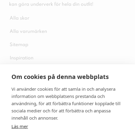
kan göra underverk för hela din outfit!
Alla skor
Alla varumärken
Sitemap
Inspiration
Om cookies på denna webbplats
Vi använder cookies för att samla in och analysera
Följ oss på sociala medier
information om webbplatsens prestanda och
användning, för att förbättra funktioner kopplade till
sociala medier och för att förbättra och anpassa
innehåll och annonser.
Se mer skor:
skopunkten.se
Läs mer