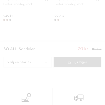
Perfekt vardagslook
Perfekt vardagslook
249 kr
299 kr
70 kr
Nuvarande
SO ALL, Sandaler
100 kr
pris
:
70
kr
Tidigare
pris
:
100 kr
Välj en
Storlek
Ej i lager