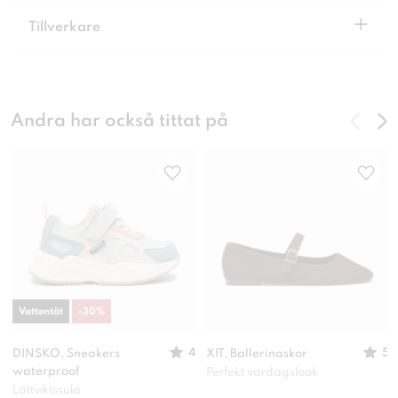
+
Tillverkare
Andra har också tittat på
Vattentät
-
30
%
4
5
DINSKO, Sneakers
XIT, Ballerinaskor
waterproof
Perfekt vardagslook
Lättviktssula