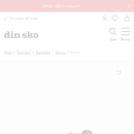
SALE - 30% rabatt! →
Fri retur till butik
Sök
Meny
Hem
Damskor
Sandaler
Slip in
Hanna