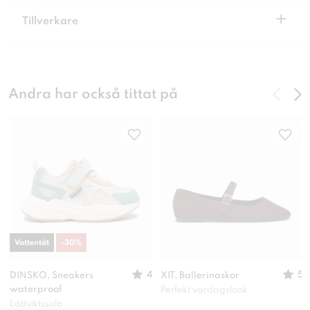
+
Tillverkare
Andra har också tittat på
Vattentät
-
30
%
4
5
DINSKO, Sneakers
XIT, Ballerinaskor
waterproof
Perfekt vardagslook
Lättviktssula