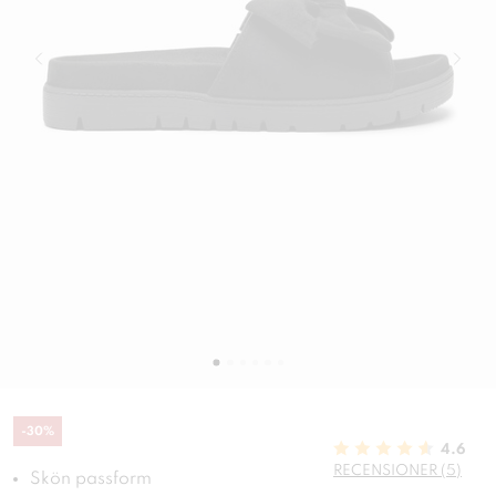
-
30
%
4.6
RECENSIONER (5)
Skön passform