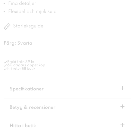
Fina detaljer
Flexibel och mjuk sula
Storleksguide
Färg:
Svarta
Frakt från 39 kr
60 dagars öppet köp
Fri retur till butik
+
Specifikationer
+
Betyg & recensioner
+
Hitta i butik