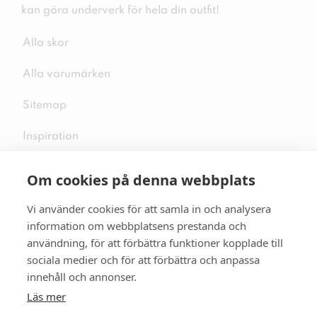
kan göra underverk för hela din outfit!
Alla skor
Alla varumärken
Sitemap
Inspiration
Om cookies på denna webbplats
Vi använder cookies för att samla in och analysera
Följ oss på sociala medier
information om webbplatsens prestanda och
användning, för att förbättra funktioner kopplade till
sociala medier och för att förbättra och anpassa
innehåll och annonser.
Se mer skor:
skopunkten.se
Läs mer