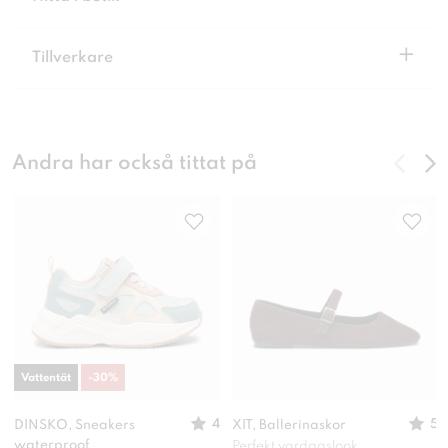
+
Tillverkare
Andra har också tittat på
Vattentät
-
30
%
4
5
DINSKO, Sneakers
XIT, Ballerinaskor
waterproof
Perfekt vardagslook