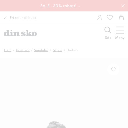
SALE - 30% rabatt! →
Fri retur till butik
Sök
Meny
Hem
Damskor
Sandaler
Slip in
Thelma