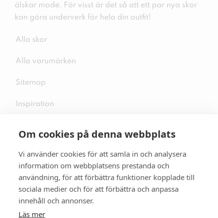
älskar mode. För visst är det så att ett par nya skor
kan göra underverk för hela din outfit!
Alla skor
Alla varumärken
Sitemap
Inspiration
Om cookies på denna webbplats
Vi använder cookies för att samla in och analysera
Följ oss på sociala medier
information om webbplatsens prestanda och
användning, för att förbättra funktioner kopplade till
sociala medier och för att förbättra och anpassa
innehåll och annonser.
Se mer skor:
skopunkten.se
Läs mer