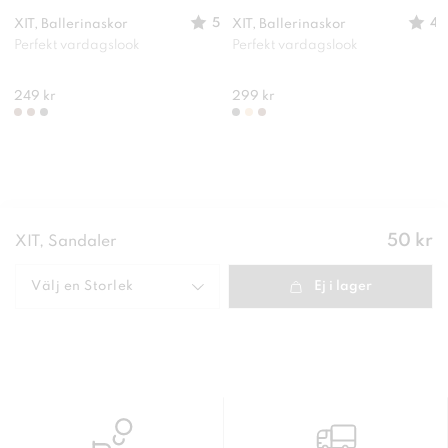
5
4
XIT, Ballerinaskor
XIT, Ballerinaskor
Perfekt vardagslook
Perfekt vardagslook
249 kr
299 kr
Pris
:
50 kr
XIT, Sandaler
50 kr
Välj en
Storlek
Ej i lager