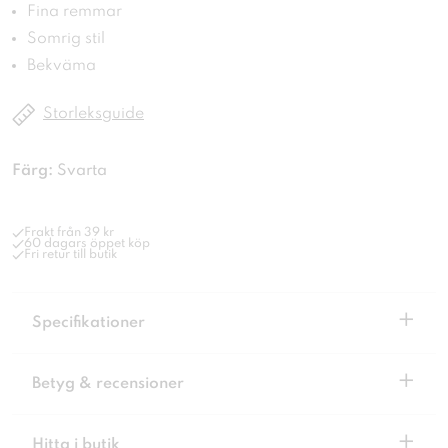
Fina remmar
Somrig stil
Bekväma
Storleksguide
Färg:
Svarta
Frakt från 39 kr
60 dagars öppet köp
Fri retur till butik
+
Specifikationer
+
Betyg & recensioner
+
Hitta i butik