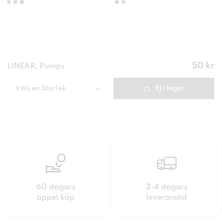
Pris
:
50 kr
LINEAR, Pumps
50 kr
Välj en
Storlek
Ej i lager
60 dagars
2-4 dagars
öppet köp
leveranstid