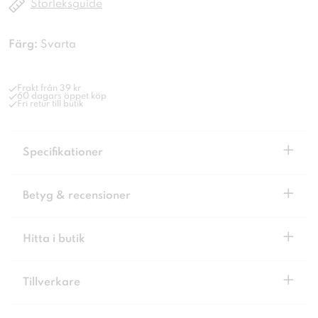
Storleksguide
Färg:
Svarta
Frakt från 39 kr
60 dagars öppet köp
Fri retur till butik
+
Specifikationer
+
Betyg & recensioner
+
Hitta i butik
+
Tillverkare