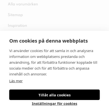
Alla varumärken
Sitemap
Inspiration
Om cookies på denna webbplats
Vi använder cookies för att samla in och analysera
Följ oss på sociala medier
information om webbplatsens prestanda och
användning, för att förbättra funktioner kopplade till
sociala medier och för att förbättra och anpassa
innehåll och annonser.
Se mer skor:
skopunkten.se
Läs mer
Tillåt alla cookies
Inställningar för cookies