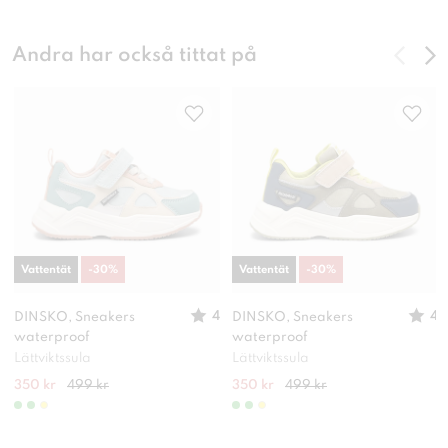
Andra har också tittat på
Vattentät
-
30
%
Vattentät
-
30
%
4
4
DINSKO, Sneakers
DINSKO, Sneakers
waterproof
waterproof
Lättviktssula
Lättviktssula
350 kr
499 kr
350 kr
499 kr