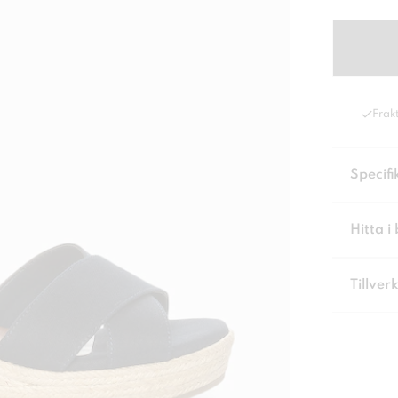
Frakt
Specifi
Hitta i 
Tillver