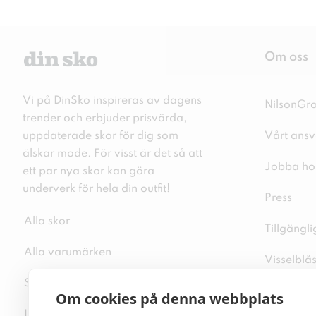
Om oss
Vi på DinSko inspireras av dagens
NilsonGr
trender och erbjuder prisvärda,
uppdaterade skor för dig som
Vårt ansv
älskar mode. För visst är det så att
Jobba ho
ett par nya skor kan göra
underverk för hela din outfit!
Press
Alla skor
Tillgängl
Alla varumärken
Visselblå
Sitemap
Integritet
Om cookies på denna webbplats
Inspiration