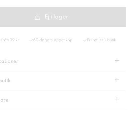
Ej i lager
 från 39 kr
60 dagars öppet köp
Fri retur till butik
+
kationer
+
butik
+
kare