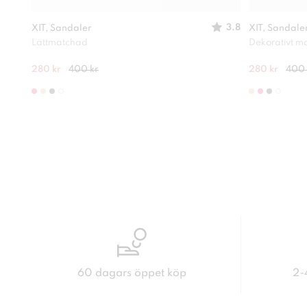
3.8
XIT, Sandaler
XIT, Sandale
Lättmatchad
Dekorativt ma
280 kr
400 kr
280 kr
400 
60 dagars öppet köp
2-