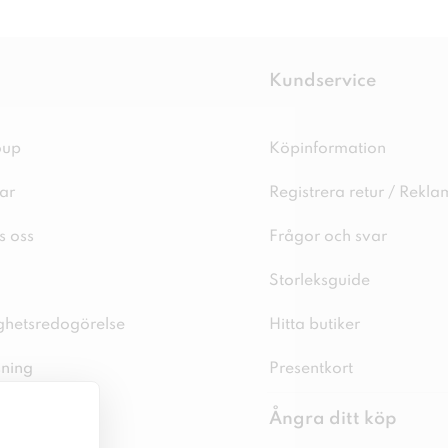
Kundservice
oup
Köpinformation
ar
Registrera retur / Rekla
s oss
Frågor och svar
Storleksguide
ighetsredogörelse
Hitta butiker
sning
Presentkort
spolicy
Ångra ditt köp