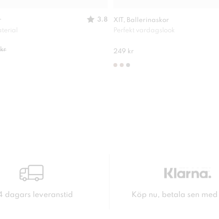
3.8
r
XIT, Ballerinaskor
terial
Perfekt vardagslook
kr
249 kr
4 dagars leveranstid
Köp nu, betala sen med