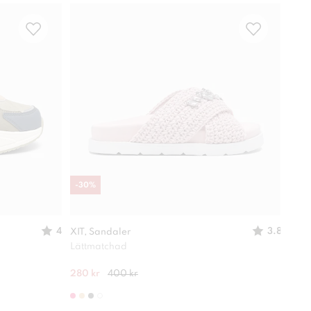
-
30
%
-
30
4
3.8
XIT, Sandaler
XIT,
Lättmatchad
Deko
280 kr
400 kr
280 