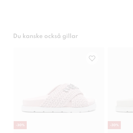
Du kanske också gillar
-
30
%
-
30
%