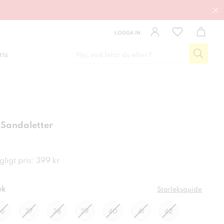
LOGGA IN
ris
 Sandaletter
kr
ligt pris: 399 kr
ek
Storleksguide
36
37
38
39
40
41
42