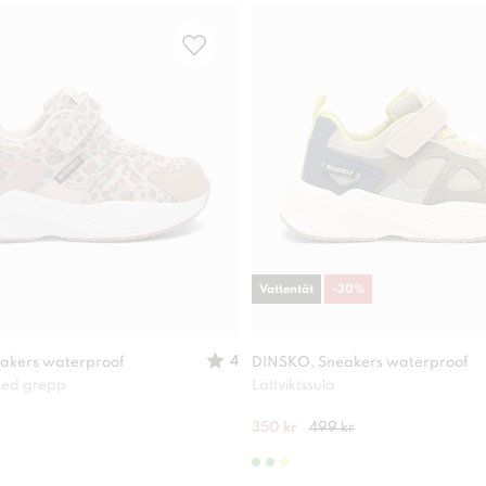
Vattentät
-
30
%
4
akers waterproof
DINSKO, Sneakers waterproof
 med grepp
Lättviktssula
350 kr
499 kr