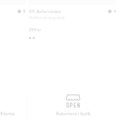
5
4
XIT, Ballerinaskor
ATTI
Perfekt vardagslook
Perf
280 
299 kr
 Klarna
Returnera i butik