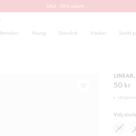
SALE - 30% rabatt! →
g
Barnskor
Young
Skovård
Väskor
Sänkt p
LINEAR,
Pris
50 kr
:
50 
Ursprung
Välj storl
35