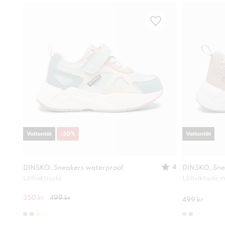
Vattentät
-
30
%
Vattentät
4
DINSKO, Sneakers waterproof
DINSKO, Sne
Lättviktssula
Lättviktsula
350 kr
499 kr
499 kr