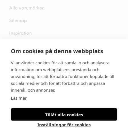
Alla varumärken
Sitemap
Inspiration
Om cookies på denna webbplats
Vi använder cookies för att samla in och analysera
Följ oss på sociala medier
information om webbplatsens prestanda och
användning, för att förbättra funktioner kopplade till
sociala medier och för att förbättra och anpassa
innehåll och annonser.
Se mer skor:
skopunkten.se
Läs mer
Tillåt alla cookies
Inställningar för cookies