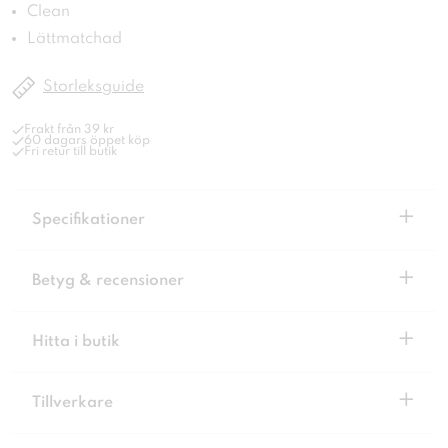
Clean
Lättmatchad
Storleksguide
Frakt från 39 kr
60 dagars öppet köp
Fri retur till butik
+
Specifikationer
+
Betyg & recensioner
+
Hitta i butik
+
Tillverkare