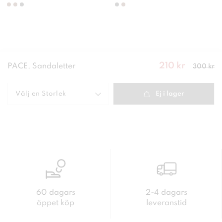
210 kr
Nuvarande
PACE, Sandaletter
300 kr
pris
:
210
kr
Tidigare
pris
:
300 kr
Välj en
Storlek
Ej i lager
60 dagars
2-4 dagars
öppet köp
leveranstid