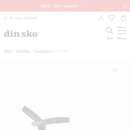
SALE - 30% rabatt! →
Fri retur till butik
Sök
Meny
Hem
Damskor
Sandaletter
Corato