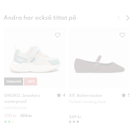
Andra har också tittat på
Vattentät
-
30
%
4
5
DINSKO, Sneakers
XIT, Ballerinaskor
waterproof
Perfekt vardagslook
Lättviktssula
350 kr
499 kr
249 kr