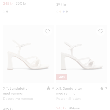
245 kr
350 kr
399 kr
-
30
%
4
3
XIT, Sandaletter
XIT, Sandaletter
med remmar
med remmar
Dekorativa remmar
Passar till festen
245 kr
350 kr
499 kr