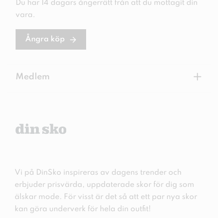
Du har 14 dagars ångerrätt från att du mottagit din
vara.
Ångra köp
+
Medlem
Vi på DinSko inspireras av dagens trender och
erbjuder prisvärda, uppdaterade skor för dig som
älskar mode. För visst är det så att ett par nya skor
kan göra underverk för hela din outfit!