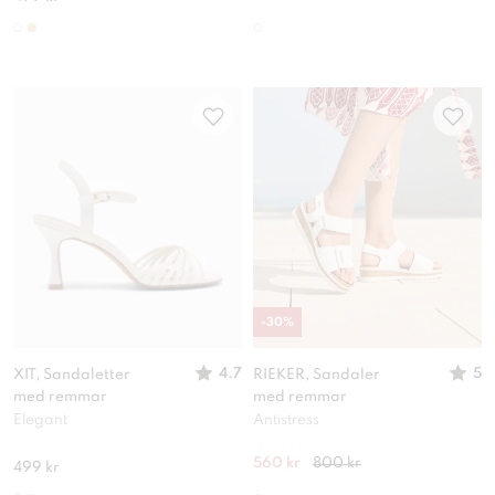
-
30
%
4.7
5
XIT, Sandaletter
RIEKER, Sandaler
med remmar
med remmar
Elegant
Antistress
560 kr
800 kr
499 kr