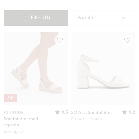
Filter
(
0
)
Populärt
-
30
%
4.5
4.2
ATTITUDE,
SO ALL, Sandaletter
Sandaletter med
Passar till festen
repsula
Somrig stil