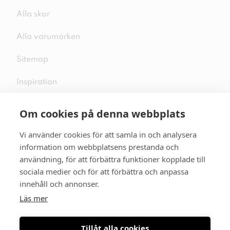
Alla skor
Alla varumärken
Sitemap
Inspiration
Om cookies på denna webbplats
Vi använder cookies för att samla in och analysera
Följ oss på sociala medier
information om webbplatsens prestanda och
användning, för att förbättra funktioner kopplade till
sociala medier och för att förbättra och anpassa
innehåll och annonser.
Se mer skor:
skopunkten.se
Läs mer
Tillåt alla cookies