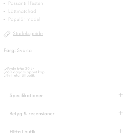
Passar till festen
Lättmatchad
Populär modell
Storleksguide
Färg:
Svarta
Frakt från 39 kr
60 dagars öppet köp
Fri retur till butik
+
Specifikationer
+
Betyg & recensioner
+
Hitta i butik