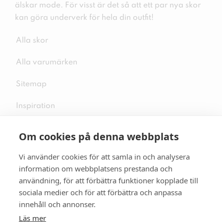
älskar mode. För visst är det så att ett par nya skor
kan göra underverk för hela din outfit!
Alla skor
Alla varumärken
Sitemap
Inspiration
Om cookies på denna webbplats
Vi använder cookies för att samla in och analysera
Följ oss på sociala medier
information om webbplatsens prestanda och
användning, för att förbättra funktioner kopplade till
sociala medier och för att förbättra och anpassa
innehåll och annonser.
Se mer skor:
skopunkten.se
Läs mer