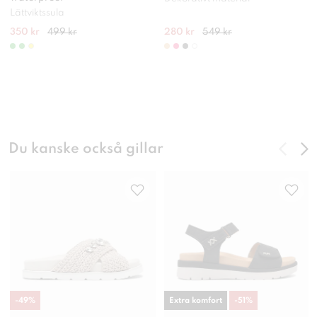
Lättviktssula
350 kr
499 kr
280 kr
549 kr
Du kanske också gillar
-
49
%
Extra komfort
-
51
%