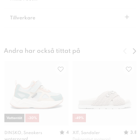
+
Tillverkare
Andra har också tittat på
Vattentät
-
30
%
-
49
%
4
3.8
DINSKO, Sneakers
XIT, Sandaler
waterproof
Dekorativt material