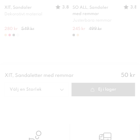
3.8
3.8
XIT, Sandaler
SO ALL, Sandaler
med remmar
Dekorativt material
Justerbara remmar
280 kr
549 kr
245 kr
499 kr
Pris
:
50 kr
XIT, Sandaletter med remmar
50 kr
Välj en
Storlek
Ej i lager