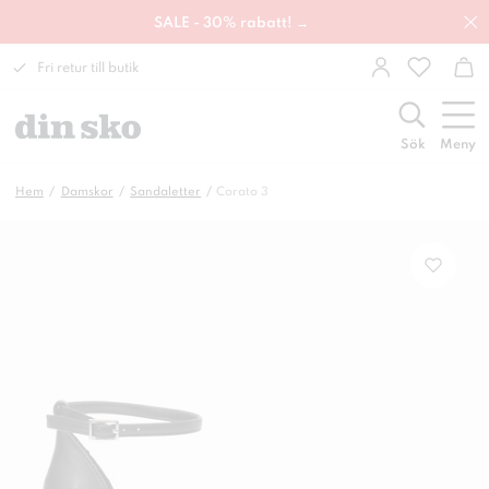
SALE - 30% rabatt! →
Fri retur till butik
Sök
Meny
Hem
Damskor
Sandaletter
Corato 3