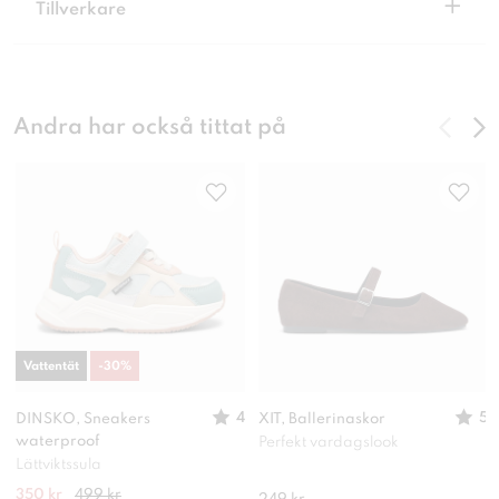
+
Tillverkare
Andra har också tittat på
Vattentät
-
30
%
4
5
DINSKO, Sneakers
XIT, Ballerinaskor
waterproof
Perfekt vardagslook
Lättviktssula
350 kr
499 kr