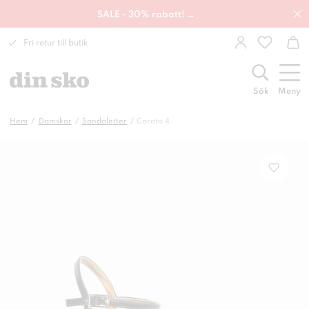
SALE - 30% rabatt! →
Fri retur till butik
Sök
Meny
Hem
Damskor
Sandaletter
Corato 4