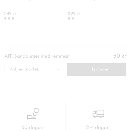
249 kr
299 kr
Pris
:
50 kr
XIT, Sandaletter med remmar
50 kr
Välj en
Storlek
Ej i lager
60 dagars
2-4 dagars