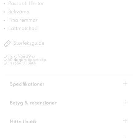
Passar till festen
Bekväma
Fina remmar
Lättmatchad
Storleksguide
Frakt från 39 kr
60 dagars öppet köp
Fri retur till butik
+
Specifikationer
+
Betyg & recensioner
+
Hitta i butik