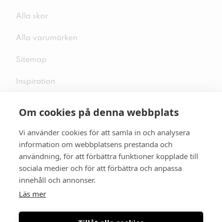
Alla skor
Alla varumärken
Sitemap
Inspiration
Om cookies på denna webbplats
Vi använder cookies för att samla in och analysera
Följ oss på sociala medier
information om webbplatsens prestanda och
användning, för att förbättra funktioner kopplade till
sociala medier och för att förbättra och anpassa
innehåll och annonser.
Se mer skor:
skopunkten.se
Läs mer