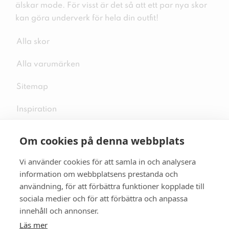
älskar mode. För visst är det så att ett par nya skor
kan göra underverk för hela din outfit!
Alla skor
Alla varumärken
Sitemap
Inspiration
Om cookies på denna webbplats
Vi använder cookies för att samla in och analysera
Följ oss på sociala medier
information om webbplatsens prestanda och
användning, för att förbättra funktioner kopplade till
sociala medier och för att förbättra och anpassa
innehåll och annonser.
Se mer skor:
skopunkten.se
Läs mer