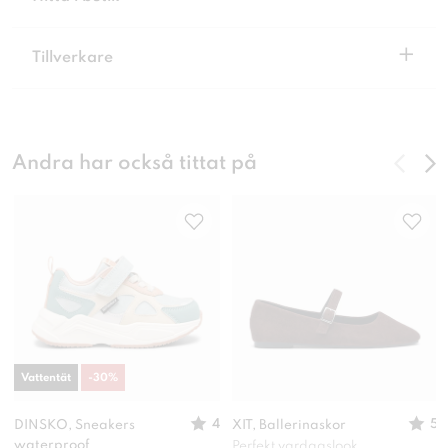
+
Tillverkare
Andra har också tittat på
Vattentät
-
30
%
4
5
DINSKO, Sneakers
XIT, Ballerinaskor
waterproof
Perfekt vardagslook