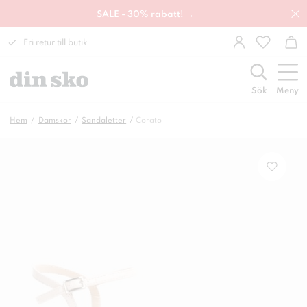
SALE - 30% rabatt! →
Fri retur till butik
Sök
Meny
Hem
Damskor
Sandaletter
Corato