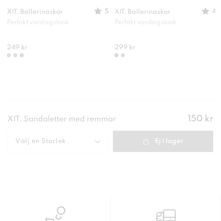
5
4
XIT, Ballerinaskor
XIT, Ballerinaskor
Perfekt vardagslook
Perfekt vardagslook
249 kr
299 kr
Pris
:
150 kr
XIT, Sandaletter med remmar
150 kr
Välj en
Storlek
Ej i lager