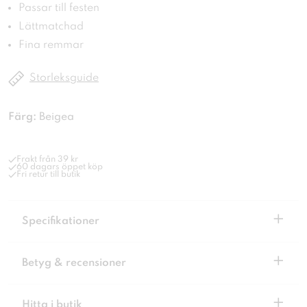
Passar till festen
Lättmatchad
Fina remmar
Storleksguide
Färg:
Beigea
Frakt från 39 kr
60 dagars öppet köp
Fri retur till butik
+
Specifikationer
+
Betyg & recensioner
+
Hitta i butik