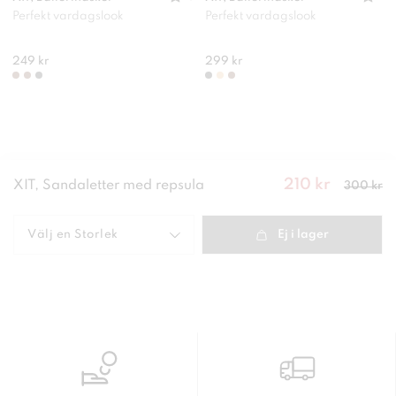
Perfekt vardagslook
Perfekt vardagslook
249 kr
299 kr
210 kr
Nuvarande
XIT, Sandaletter med repsula
300 kr
pris
:
210
kr
Tidigare
pris
:
300 kr
Välj en
Storlek
Ej i lager