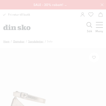
SALE - 30% rabatt! →
Fri retur till butik
Sök
Meny
Hem
Damskor
Sandaletter
Solo