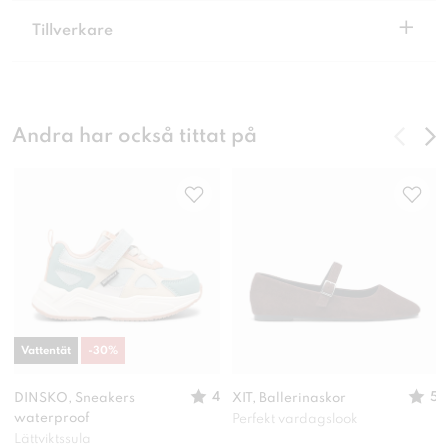
+
Tillverkare
Andra har också tittat på
Vattentät
-
30
%
4
5
DINSKO, Sneakers
XIT, Ballerinaskor
waterproof
Perfekt vardagslook
Lättviktssula