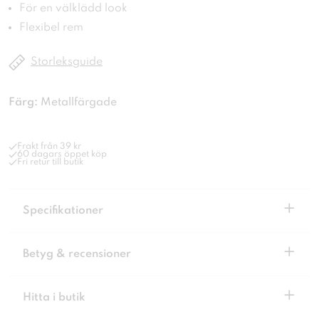
För en välklädd look
Flexibel rem
Storleksguide
Färg:
Metallfärgade
Frakt från 39 kr
60 dagars öppet köp
Fri retur till butik
+
Specifikationer
+
Betyg & recensioner
+
Hitta i butik