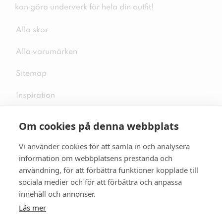
kan göra underverk för hela din outfit!
Alla skor
Alla varumärken
Sitemap
Inspiration
Om cookies på denna webbplats
Vi använder cookies för att samla in och analysera
Följ oss på sociala medier
information om webbplatsens prestanda och
användning, för att förbättra funktioner kopplade till
sociala medier och för att förbättra och anpassa
innehåll och annonser.
Se mer skor:
skopunkten.se
Läs mer