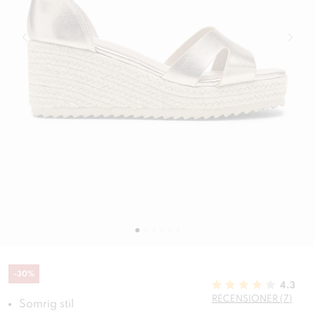
-
30
%
4.3
RECENSIONER (7)
Somrig stil