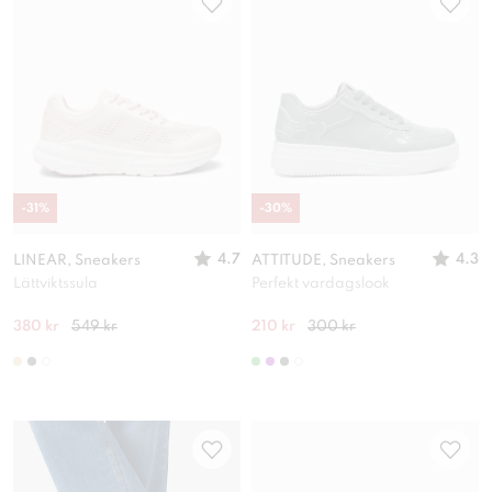
-
31
%
-
30
%
4.7
4.3
LINEAR, Sneakers
ATTITUDE, Sneakers
Lättviktssula
Perfekt vardagslook
380 kr
549 kr
210 kr
300 kr