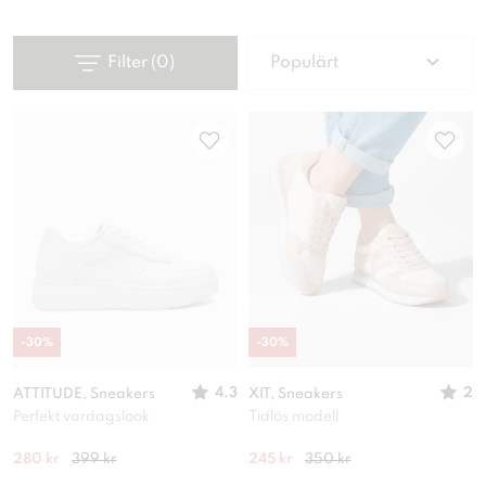
Filter
(
0
)
Populärt
-
30
%
-
30
%
4.3
2
ATTITUDE, Sneakers
XIT, Sneakers
Perfekt vardagslook
Tidlös modell
280 kr
399 kr
245 kr
350 kr