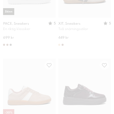
Skinn
5
5
PACE, Sneakers
XIT, Sneakers
En riktig klassiker
Två snörningsstilar
699 kr
449 kr
-
30
%