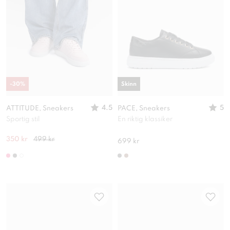
-
30
%
Skinn
4.5
5
ATTITUDE, Sneakers
PACE, Sneakers
Sportig stil
En riktig klassiker
350 kr
499 kr
699 kr