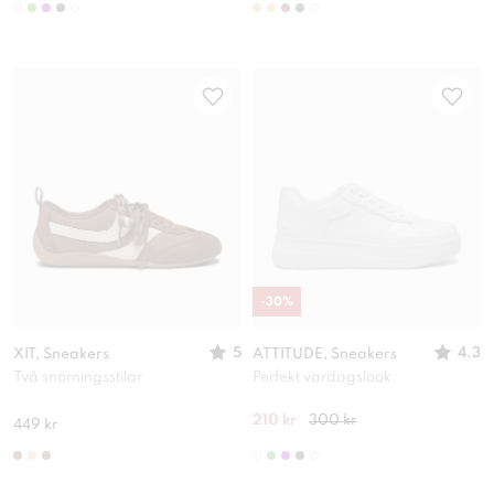
-
30
%
5
4.3
XIT, Sneakers
ATTITUDE, Sneakers
Två snörningsstilar
Perfekt vardagslook
210 kr
300 kr
449 kr