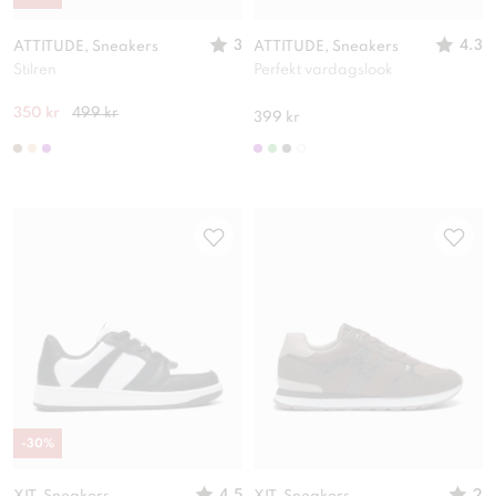
3
4.3
ATTITUDE, Sneakers
ATTITUDE, Sneakers
Stilren
Perfekt vardagslook
350 kr
499 kr
399 kr
-
30
%
4.5
2