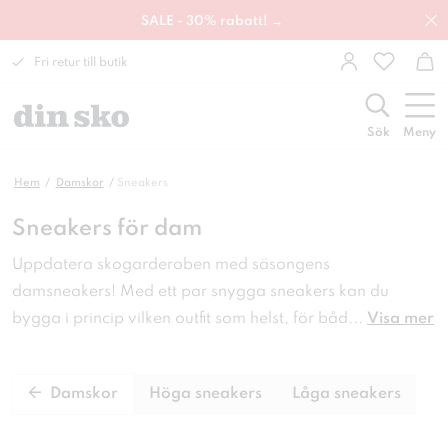
SALE - 30% rabatt! →
Fri retur till butik
Sök
Meny
Hem
Damskor
Sneakers
Sneakers för dam
Uppdatera skogarderoben med säsongens
damsneakers! Med ett par snygga sneakers kan du
bygga i princip vilken outfit som helst, för båd
...
Visa mer
Damskor
Höga sneakers
Låga sneakers