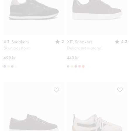
2
4.2
XIT, Sneakers
XIT, Sneakers
Skön passform
Dekorativt material
499 kr
449 kr