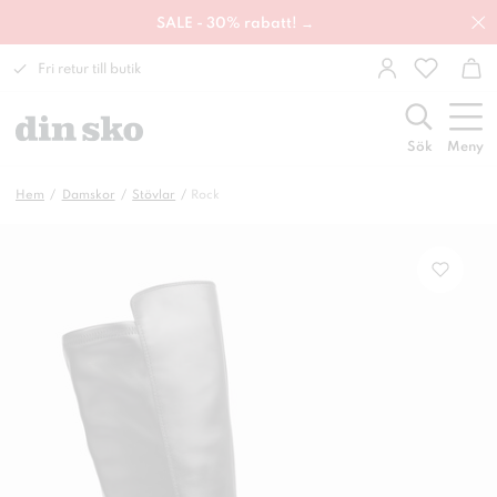
SALE - 30% rabatt! →
Fri retur till butik
Sök
Meny
Hem
Damskor
Stövlar
Rock