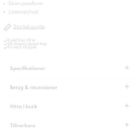
Skön passform
Lättmatchad
Storleksguide
Frakt från 39 kr
60 dagars öppet köp
Fri retur till butik
+
Specifikationer
+
Betyg & recensioner
+
Hitta i butik
+
Tillverkare