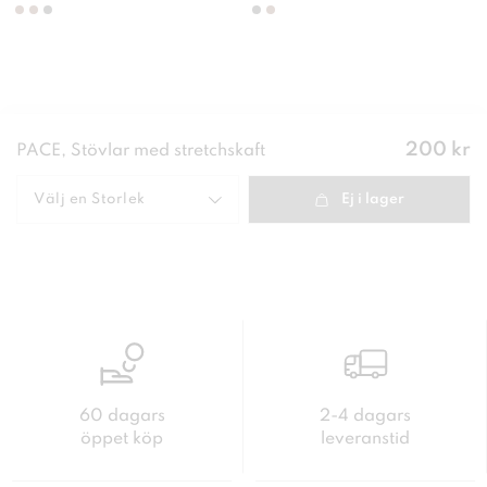
Pris
:
200 kr
PACE, Stövlar med stretchskaft
200 kr
Välj en
Storlek
Ej i lager
60 dagars
2-4 dagars
öppet köp
leveranstid