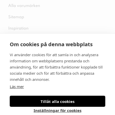
Alla varumärken
Sitemap
Inspiration
Om cookies på denna webbplats
Vi använder cookies för att samla in och analysera
Följ oss på sociala medier
information om webbplatsens prestanda och
användning, för att förbättra funktioner kopplade till
sociala medier och för att förbättra och anpassa
innehåll och annonser.
Se mer skor:
skopunkten.se
Läs mer
Tillåt alla cookies
Inställningar för cookies