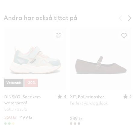
Andra har också tittat på
Vattentät
-
30
%
4
5
DINSKO, Sneakers
XIT, Ballerinaskor
waterproof
Perfekt vardagslook
Lättviktssula
350 kr
499 kr
249 kr