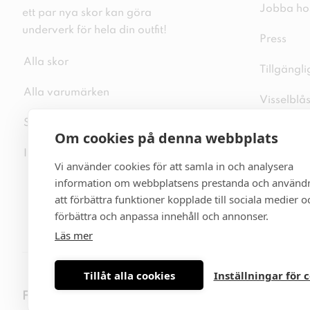
Jobba ho
ett par nya skor kan göra
underverk för hela din outfit!
Press
Alla skor
Tillgängl
Alla varumärken
Visselblå
Sitemap
Integritet
Om cookies på denna webbplats
Inspiration
Cookiepo
Vi använder cookies för att samla in och analysera
information om webbplatsens prestanda och användn
Cookie-in
att förbättra funktioner kopplade till sociala medier oc
förbättra och anpassa innehåll och annonser.
Läs mer
Tillåt alla cookies
Inställningar för 
Följ oss på sociala medier