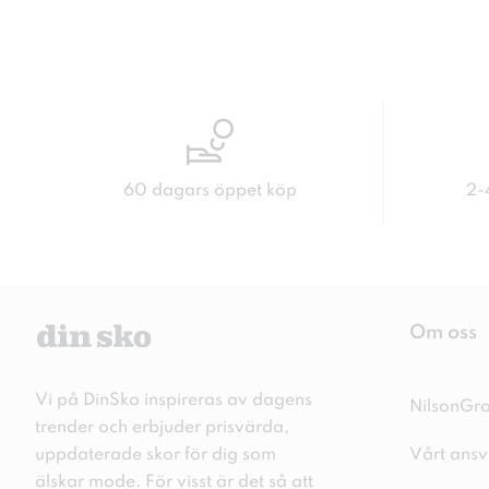
60 dagars öppet köp
2-
Om oss
Vi på DinSko inspireras av dagens
NilsonGr
trender och erbjuder prisvärda,
uppdaterade skor för dig som
Vårt ansv
älskar mode. För visst är det så att