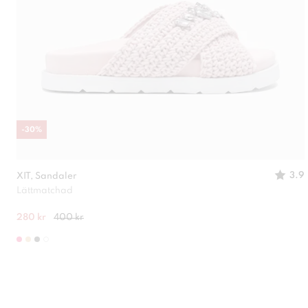
-
30
%
3.9
XIT, Sandaler
Lättmatchad
280 kr
400 kr