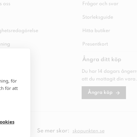
s oss
Frågor och svar
Storleksguide
ighetsredogörelse
Hitta butiker
sning
Presentkort
spolicy
Ångra ditt köp
licy
Du har 14 dagars ångerrä
att du mottagit din vara.
ing, för
ställningar
h för att
Ångra köp
cookies
Se mer skor:
skopunkten.se