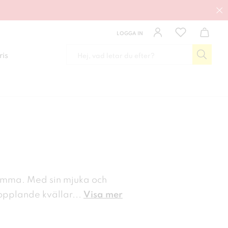
LOGGA IN
ris
hemma. Med sin mjuka och
pplande kvällar
...
Visa mer