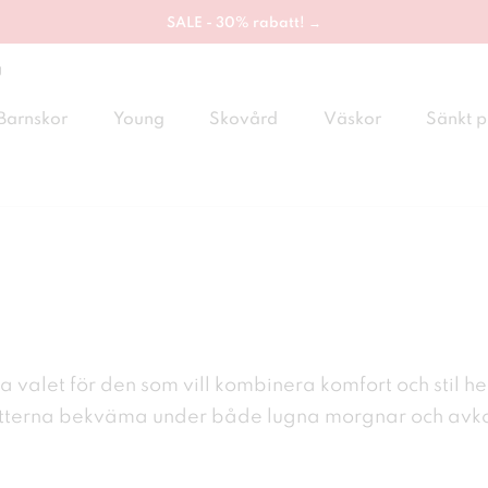
SALE - 30% rabatt! →
g
Barnskor
Young
Skovård
Väskor
Sänkt p
ta valet för den som vill kombinera komfort
och stil 
tterna
bekväma under både lugna morgnar och avko