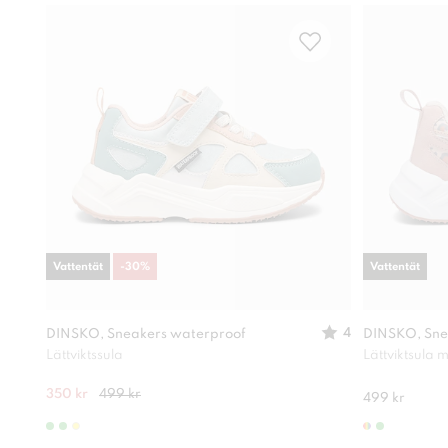
Vattentät
-
30
%
Vattentät
4
DINSKO, Sneakers waterproof
DINSKO, Sne
Lättviktssula
Lättviktsula
350 kr
499 kr
499 kr