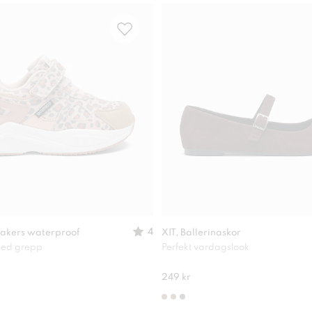
4
akers waterproof
XIT, Ballerinaskor
 med grepp
Perfekt vardagslook
249 kr