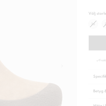
Välj storl
36
Frakt
Specifi
Betyg 