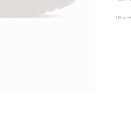
Hitta i 
Tillver