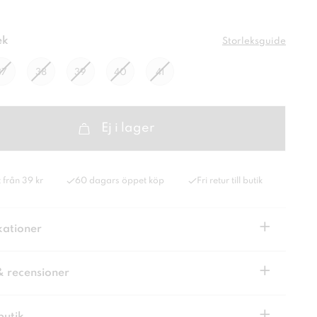
ek
Storleksguide
37
38
39
40
41
Ej i lager
 från 39 kr
60 dagars öppet köp
Fri retur till butik
+
kationer
+
& recensioner
+