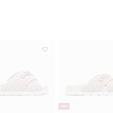
-
30
%