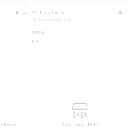
3.8
4
XIT, Ballerinaskor
ATTI
Perfekt vardagslook
Perf
280 
299 kr
 Klarna
Returnera i butik