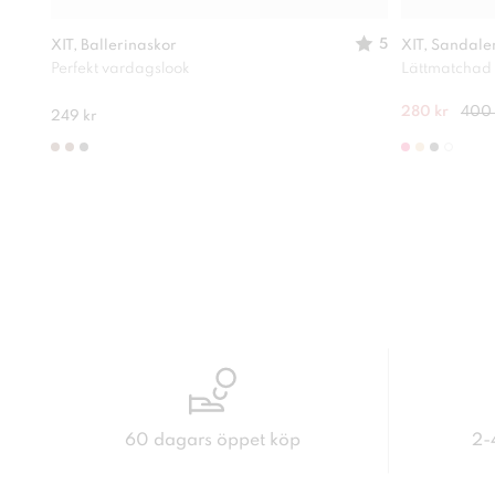
5
XIT, Ballerinaskor
XIT, Sandale
Perfekt vardagslook
Lättmatchad
280 kr
400 
249 kr
60 dagars öppet köp
2-