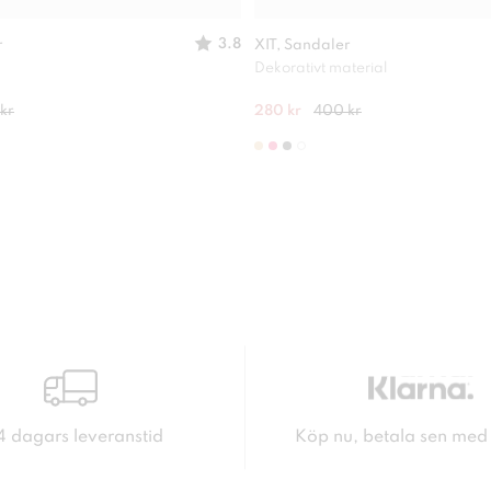
3.8
r
XIT, Sandaler
Dekorativt material
kr
280 kr
400 kr
4 dagars leveranstid
Köp nu, betala sen med