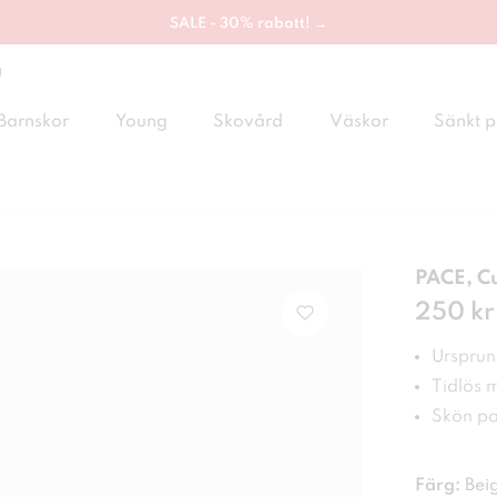
SALE - 30% rabatt! →
g
Barnskor
Young
Skovård
Väskor
Sänkt p
PACE, C
Pris
250 kr
:
250
Ursprung
Tidlös 
Skön pa
Färg:
Bei