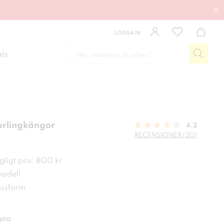
LOGGA IN
ris
urlingkängor
4.2
RECENSIONER (30)
 kr
ligt pris: 800 kr
modell
ssform
gea