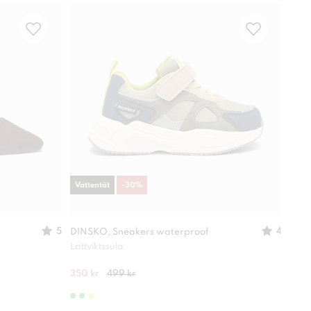
Vattentät
-
30
%
-
30
5
4
DINSKO, Sneakers waterproof
XIT,
Lättviktssula
Lätt
350 kr
499 kr
280 