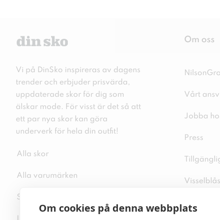
Om oss
Vi på DinSko inspireras av dagens
NilsonGr
trender och erbjuder prisvärda,
uppdaterade skor för dig som
Vårt ansv
älskar mode. För visst är det så att
Jobba ho
ett par nya skor kan göra
underverk för hela din outfit!
Press
Alla skor
Tillgängl
Alla varumärken
Visselblå
Sitemap
Integritet
Om cookies på denna webbplats
Inspiration