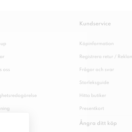
Kundservice
oup
Köpinformation
ar
Registrera retur / Rekla
s oss
Frågor och svar
Storleksguide
ighetsredogörelse
Hitta butiker
sning
Presentkort
spolicy
Ångra ditt köp