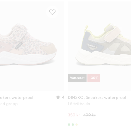
Vattentät
-
30
%
4
akers waterproof
DINSKO, Sneakers waterproof
 med grepp
Lättviktssula
350 kr
499 kr