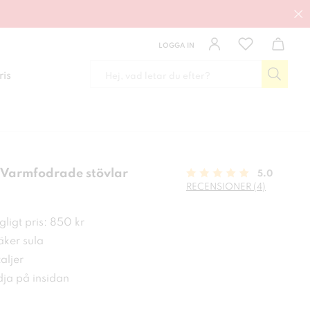
LOGGA IN
ris
 Varmfodrade stövlar
5.0
RECENSIONER (4)
 kr
ligt pris: 850 kr
ker sula
aljer
ja på insidan