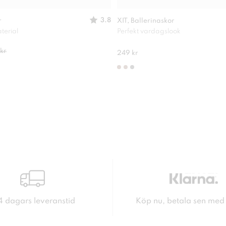
3.8
r
XIT, Ballerinaskor
terial
Perfekt vardagslook
kr
249 kr
4 dagars leveranstid
Köp nu, betala sen med