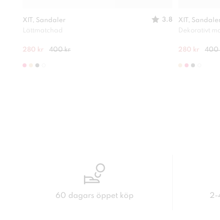
3.8
XIT, Sandaler
XIT, Sandale
Lättmatchad
Dekorativt ma
280 kr
400 kr
280 kr
400 
60 dagars öppet köp
2-