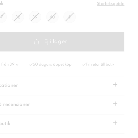
ek
Storleksguide
37
38
39
40
41
Ej i lager
 från 39 kr
60 dagars öppet köp
Fri retur till butik
+
kationer
+
& recensioner
+
butik