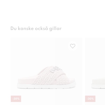
Du kanske också gillar
-
30
%
-
30
%