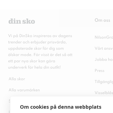
Om oss
Vi på DinSko inspireras av dagens
NilsonGr
trender och erbjuder prisvärda,
uppdaterade skor för dig som
Vårt ansv
älskar mode. För visst är det så att
Jobba ho
ett par nya skor kan göra
underverk för hela din outfit!
Press
Alla skor
Tillgängl
Alla varumärken
Visselblå
Sitemap
Integritet
Om cookies på denna webbplats
Inspiration