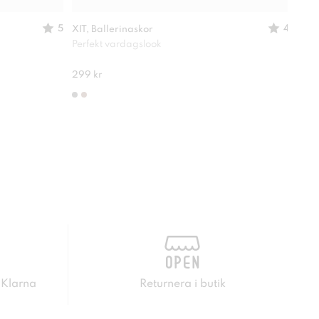
5
4
XIT, Ballerinaskor
ATTI
Perfekt vardagslook
Perf
280 
299 kr
 Klarna
Returnera i butik