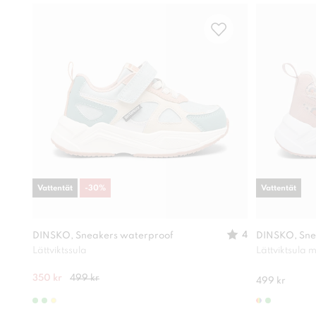
Vattentät
-
30
%
Vattentät
4
DINSKO, Sneakers waterproof
DINSKO, Sne
Lättviktssula
Lättviktsula
350 kr
499 kr
499 kr