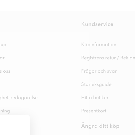
Kundservice
oup
Köpinformation
ar
Registrera retur / Rekla
s oss
Frågor och svar
Storleksguide
ighetsredogörelse
Hitta butiker
sning
Presentkort
spolicy
Ångra ditt köp