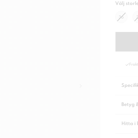
Välj storl
36
Frakt
Specifi
Betyg 
Hitta i 