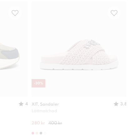
-
30
%
-
30
4
3.8
XIT, Sandaler
XIT,
Lättmatchad
Deko
280 kr
400 kr
280 