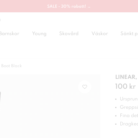
SALE - 30% rabatt! →
g
Barnskor
Young
Skovård
Väskor
Sänkt p
 Boot Black
LINEAR,
Pris
100 kr
:
100
Ursprung
Greppsä
Fina det
Dragked