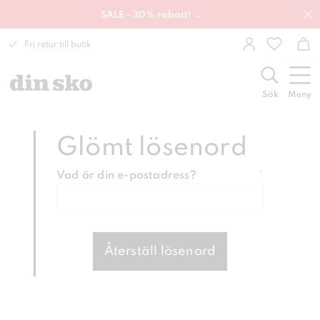
SALE - 30% rabatt! →
Fri retur till butik
Sök
Meny
Glömt lösenord
Vad är din e-postadress?
*
Återställ lösenord