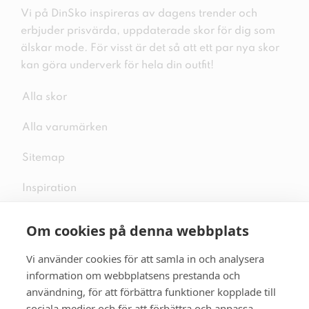
Vi på DinSko inspireras av dagens trender och
erbjuder prisvärda, uppdaterade skor för dig som
älskar mode. För visst är det så att ett par nya skor
kan göra underverk för hela din outfit!
Alla skor
Alla varumärken
Sitemap
Inspiration
Om cookies på denna webbplats
Vi använder cookies för att samla in och analysera
Följ oss på sociala medier
information om webbplatsens prestanda och
användning, för att förbättra funktioner kopplade till
sociala medier och för att förbättra och anpassa