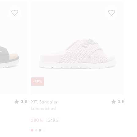
-
49
%
Vatt
3.8
3.8
XIT, Sandaler
DINS
Lättmatchad
Lätt
280 kr
549 kr
499 