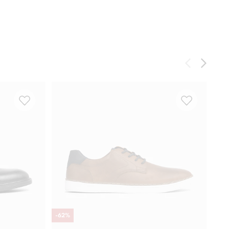
-
62
%