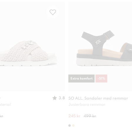
Extra komfort
-
51
%
3.8
r
SO ALL, Sandaler med remmar
terial
Justerbara remmar
kr
245 kr
499 kr