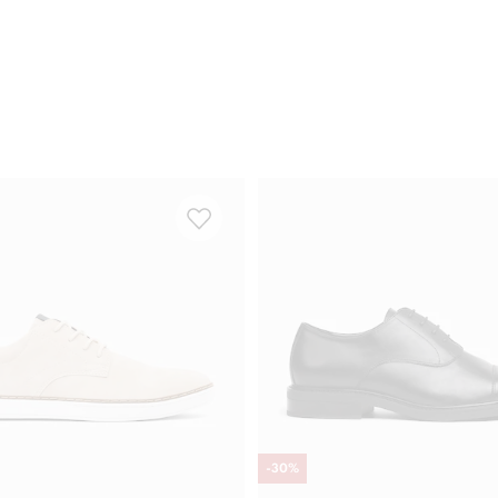
-
30
%