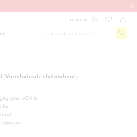
LOGGA IN
ris
, Varmfodrade chelseaboots
 kr
ligt pris: 800 kr
ulor
tchad
g klassiker