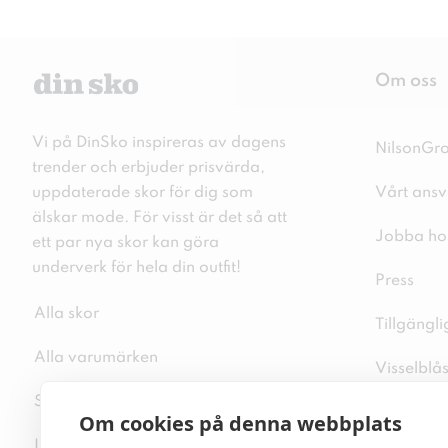
Om oss
Vi på DinSko inspireras av dagens
NilsonGr
trender och erbjuder prisvärda,
uppdaterade skor för dig som
Vårt ansv
älskar mode. För visst är det så att
Jobba ho
ett par nya skor kan göra
underverk för hela din outfit!
Press
Alla skor
Tillgängl
Alla varumärken
Visselblå
Sitemap
Integritet
Om cookies på denna webbplats
Inspiration