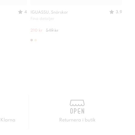
4
3.9
IGUASSU, Snörskor
LINE
Fina detaljer
En ri
210 kr
549 kr
349 
 Klarna
Returnera i butik