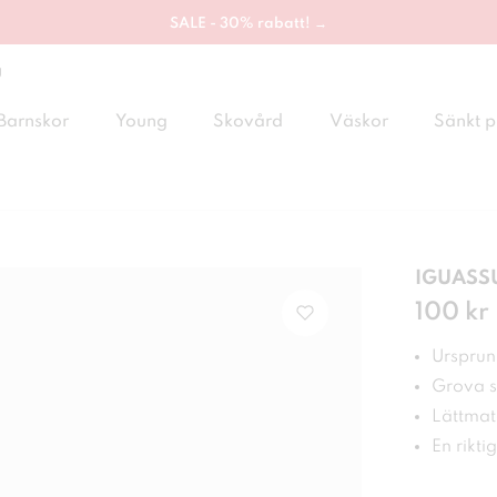
SALE - 30% rabatt! →
g
Barnskor
Young
Skovård
Väskor
Sänkt p
IGUASSU
Pris
100 kr
:
100
Ursprung
Grova s
Lättma
En rikti