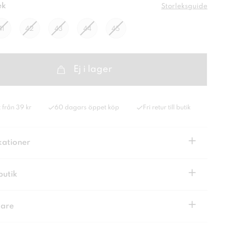
ek
Storleksguide
41
42
43
44
45
Ej i lager
 från 39 kr
60 dagars öppet köp
Fri retur till butik
+
kationer
+
butik
+
kare