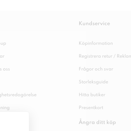
Kundservice
oup
Köpinformation
ar
Registrera retur / Rekla
s oss
Frågor och svar
Storleksguide
ighetsredogörelse
Hitta butiker
sning
Presentkort
spolicy
Ångra ditt köp