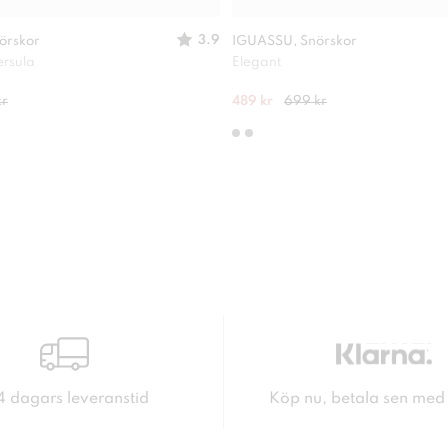
3.9
örskor
IGUASSU, Snörskor
ersula
Elegant
kr
489 kr
699 kr
4 dagars leveranstid
Köp nu, betala sen med