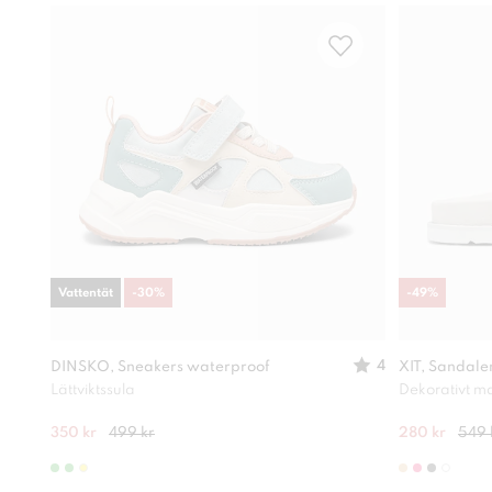
Vattentät
-
30
%
-
49
%
4
DINSKO, Sneakers waterproof
XIT, Sandale
Lättviktssula
Dekorativt ma
350 kr
499 kr
280 kr
549 