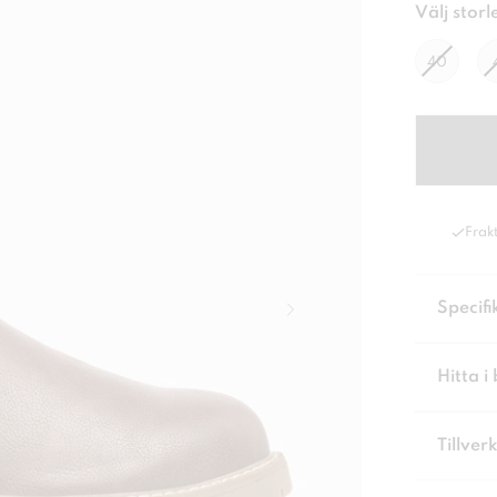
Välj storl
40
Frakt
Specifi
Hitta i 
Tillver