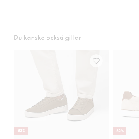
Du kanske också gillar
-
53
%
-
62
%