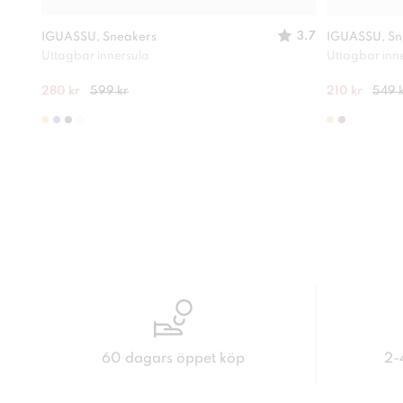
3.7
IGUASSU, Sneakers
IGUASSU, Sn
Uttagbar innersula
Uttagbar inn
280 kr
599 kr
210 kr
549 
60 dagars öppet köp
2-