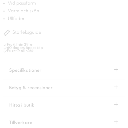
Vid passform
Varm och skön
Ullfoder
Storleksguide
Frakt från 39 kr
60 dagars öppet köp
Fri retur till butik
+
Specifikationer
+
Betyg & recensioner
+
Hitta i butik
+
Tillverkare