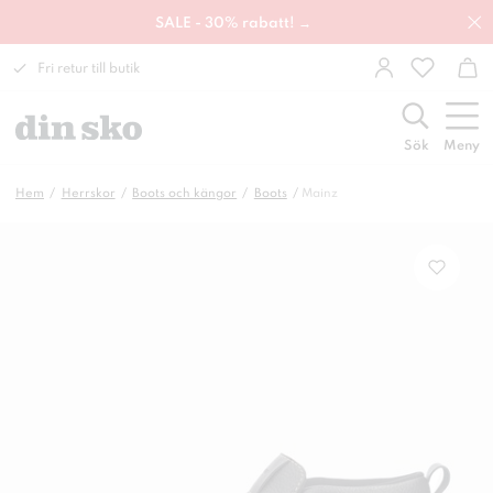
SALE - 30% rabatt! →
Fri retur till butik
Sök
Meny
Hem
Herrskor
Boots och kängor
Boots
Mainz