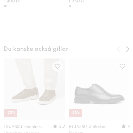
1.400 kr
1.250 kr
Du kanske också gillar
-
30
%
-
30
%
3.7
4
IGUASSU, Sneakers
IGUASSU, Snörskor