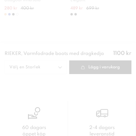
Uttagbar innersula
Elegant
280 kr
400 kr
489 kr
699 kr
Pris
:
1100 kr
RIEKER, Varmfodrade boots med dragkedja
1100 kr
Välj en
Storlek
Lägg i varukorg
60 dagars
2-4 dagars
öppet köp
leveranstid