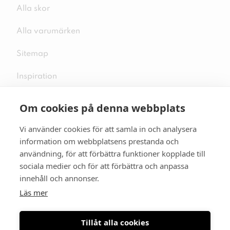
Alla skor
Alla varumärken
Sitemap
Inspiration
Om cookies på denna webbplats
Vi använder cookies för att samla in och analysera
Följ oss på sociala medier
information om webbplatsens prestanda och
användning, för att förbättra funktioner kopplade till
sociala medier och för att förbättra och anpassa
innehåll och annonser.
Se mer skor:
skopunkten.se
Läs mer
Tillåt alla cookies