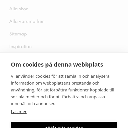
Alla skor
Alla varumärken
Sitemap
Inspiration
Om cookies på denna webbplats
Vi använder cookies för att samla in och analysera
Följ oss på sociala medier
information om webbplatsens prestanda och
användning, för att förbättra funktioner kopplade till
sociala medier och för att förbättra och anpassa
innehåll och annonser.
Se mer skor:
skopunkten.se
Läs mer
Tillåt alla cookies