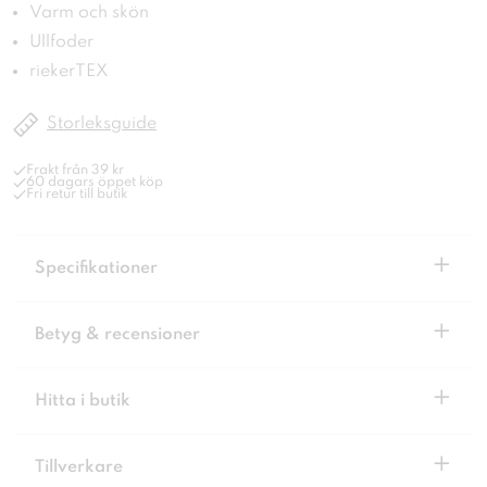
Varm och skön
Ullfoder
riekerTEX
Storleksguide
Frakt från 39 kr
60 dagars öppet köp
Fri retur till butik
+
Specifikationer
+
Betyg & recensioner
+
Hitta i butik
+
Tillverkare