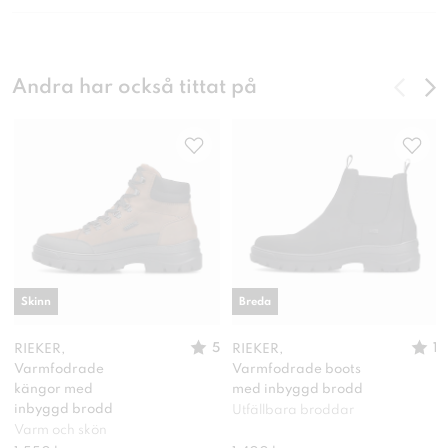
Andra har också tittat på
Skinn
Breda
5
1
RIEKER,
RIEKER,
Varmfodrade
Varmfodrade boots
kängor med
med inbyggd brodd
inbyggd brodd
Utfällbara broddar
Varm och skön