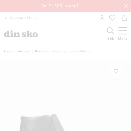
SALE - 30% rabatt! →
Fri retur till butik
Sök
Meny
Hem
Herrskor
Boots och kängor
Boots
Morgan