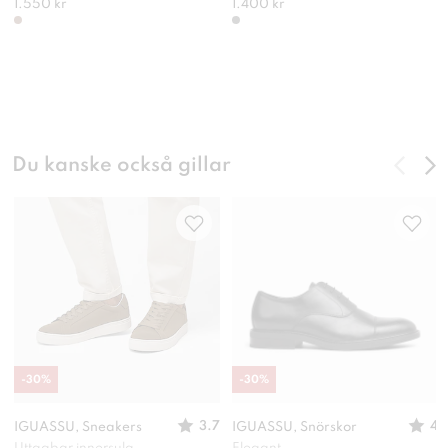
1.550 kr
1.400 kr
Du kanske också gillar
-
30
%
-
30
%
3.7
4
IGUASSU, Sneakers
IGUASSU, Snörskor