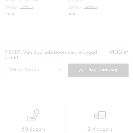
Uttagbar innersula
Elegant
280 kr
400 kr
489 kr
699 kr
Pris
:
1400 kr
RIEKER, Varmfodrade boots med inbyggd
1400 kr
brodd
Välj en
Storlek
Lägg i varukorg
60 dagars
2-4 dagars