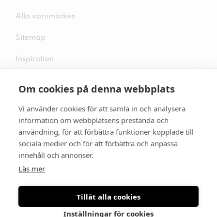
Alla varumärken
Sitemap
Inspiration
Om cookies på denna webbplats
Vi använder cookies för att samla in och analysera
Följ oss på sociala medier
information om webbplatsens prestanda och
användning, för att förbättra funktioner kopplade till
sociala medier och för att förbättra och anpassa
innehåll och annonser.
Se mer skor:
skopunkten.se
Läs mer
Tillåt alla cookies
Inställningar för cookies