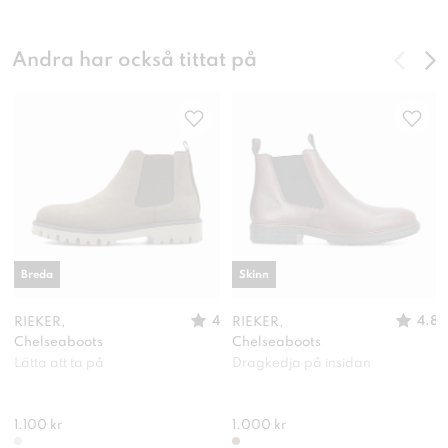
Andra har också tittat på
Breda
Skinn
4
4.8
RIEKER,
RIEKER,
Chelseaboots
Chelseaboots
Lätta att ta på
Dragkedja på insidan
1.100 kr
1.000 kr