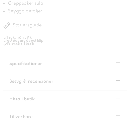
Greppsäker sula
Snygga detaljer
Storleksguide
Frakt från 39 kr
60 dagars öppet köp
Fri retur till butik
+
Specifikationer
+
Betyg & recensioner
+
Hitta i butik
+
Tillverkare