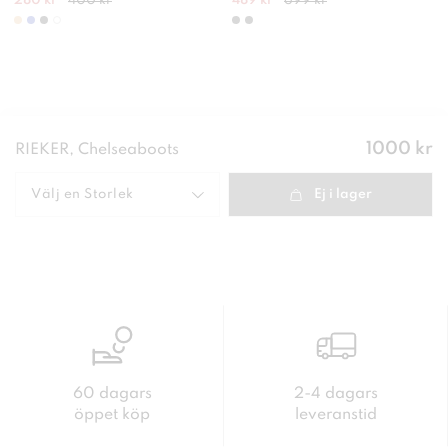
280 kr
400 kr
489 kr
699 kr
Pris
:
1000 kr
RIEKER, Chelseaboots
1000 kr
Välj en
Storlek
Ej i lager
60 dagars
2-4 dagars
öppet köp
leveranstid