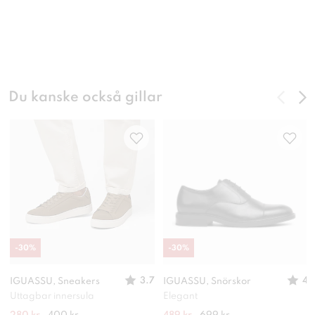
Du kanske också gillar
-
30
%
-
30
%
3.7
4
IGUASSU, Sneakers
IGUASSU, Snörskor
Uttagbar innersula
Elegant