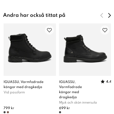
Andra har också tittat på
4.4
IGUASSU, Varmfodrade
IGUASSU,
kängor med dragkedja
Varmfodrade
kängor med
Vid passform
dragkedja
Mjuk och skön innersula
799 kr
699 kr