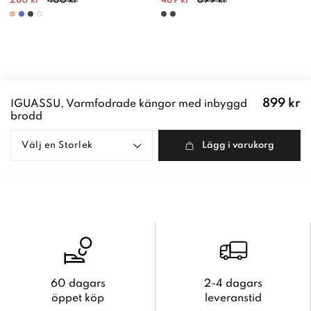
280 kr
400 kr
489 kr
699 kr
Pris
:
899 kr
IGUASSU, Varmfodrade kängor med inbyggd
899 kr
brodd
Välj en
Storlek
Lägg i varukorg
60 dagars
2-4 dagars
öppet köp
leveranstid