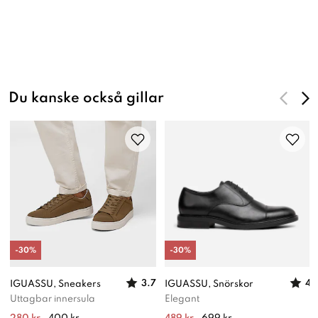
Du kanske också gillar
-
30
%
-
30
%
3.7
4
IGUASSU, Sneakers
IGUASSU, Snörskor
Uttagbar innersula
Elegant