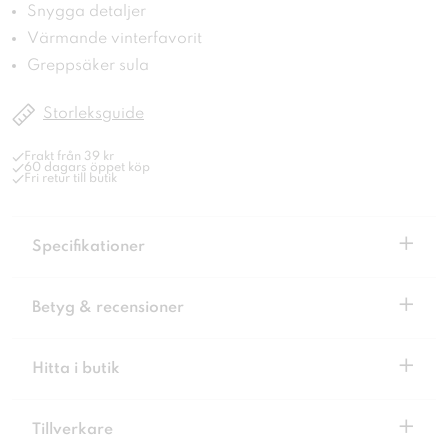
Snygga detaljer
Värmande vinterfavorit
Greppsäker sula
Storleksguide
Frakt från 39 kr
60 dagars öppet köp
Fri retur till butik
+
Specifikationer
+
Betyg & recensioner
+
Hitta i butik
+
Tillverkare