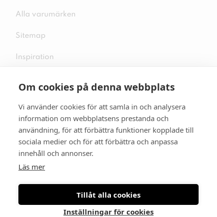
Alla varumärken
Sitemap
Inspiration
Om cookies på denna webbplats
Vi använder cookies för att samla in och analysera
Följ oss på sociala medier
information om webbplatsens prestanda och
användning, för att förbättra funktioner kopplade till
sociala medier och för att förbättra och anpassa
innehåll och annonser.
Se mer skor:
skopunkten.se
Läs mer
Tillåt alla cookies
Inställningar för cookies