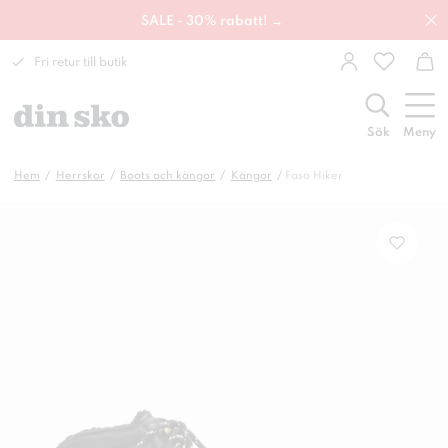
SALE - 30% rabatt! →
Fri retur till butik
Sök
Meny
Hem
Herrskor
Boots och kängor
Kängor
Faso Hiker