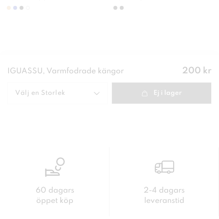
Pris
:
200 kr
IGUASSU, Varmfodrade kängor
200 kr
Välj en
Storlek
Ej i lager
60 dagars
2-4 dagars
öppet köp
leveranstid