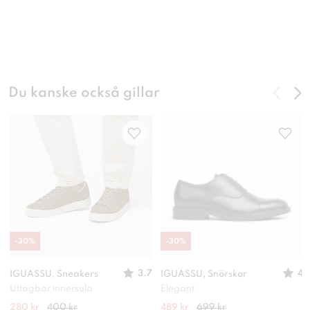
Du kanske också gillar
-
30
%
-
30
%
3.7
4
IGUASSU, Sneakers
IGUASSU, Snörskor
Uttagbar innersula
Elegant
280 kr
400 kr
489 kr
699 kr