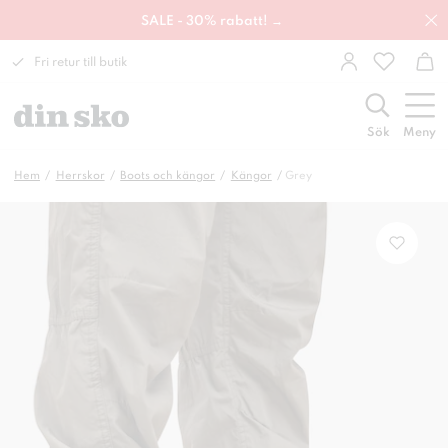
SALE - 30% rabatt! →
Fri retur till butik
Sök
Meny
Hem
Herrskor
Boots och kängor
Kängor
Grey