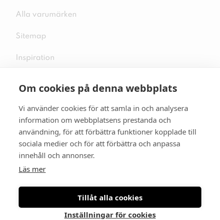
Alla varumärken
Sitemap
Inspiration
Om cookies på denna webbplats
Vi använder cookies för att samla in och analysera
Följ oss på sociala medier
information om webbplatsens prestanda och
användning, för att förbättra funktioner kopplade till
sociala medier och för att förbättra och anpassa
innehåll och annonser.
Se mer skor:
skopunkten.se
Läs mer
Tillåt alla cookies
Inställningar för cookies