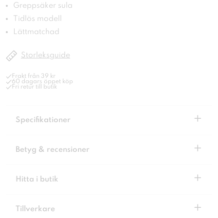
Greppsäker sula
Tidlös modell
Lättmatchad
Storleksguide
Frakt från 39 kr
60 dagars öppet köp
Fri retur till butik
+
Specifikationer
+
Betyg & recensioner
+
Hitta i butik
+
Tillverkare