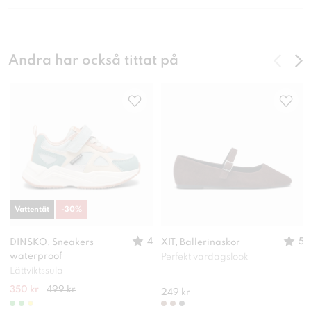
Andra har också tittat på
Vattentät
-
30
%
4
5
DINSKO, Sneakers
XIT, Ballerinaskor
waterproof
Perfekt vardagslook
Lättviktssula
350 kr
499 kr
249 kr