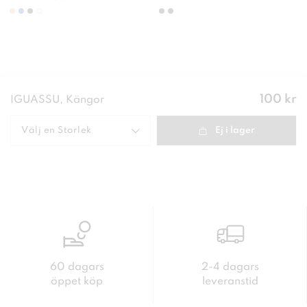
Pris
:
100 kr
IGUASSU, Kängor
100 kr
Välj en
Storlek
Ej i lager
60 dagars
2-4 dagars
öppet köp
leveranstid