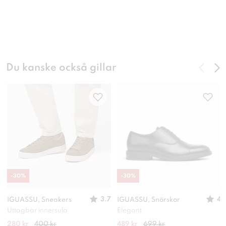
Du kanske också gillar
-
30
%
-
30
%
3.7
4
IGUASSU, Sneakers
IGUASSU, Snörskor
Uttagbar innersula
Elegant
280 kr
400 kr
489 kr
699 kr