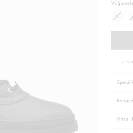
Välj storl
40
Frakt
Specifi
Betyg 
Hitta i 