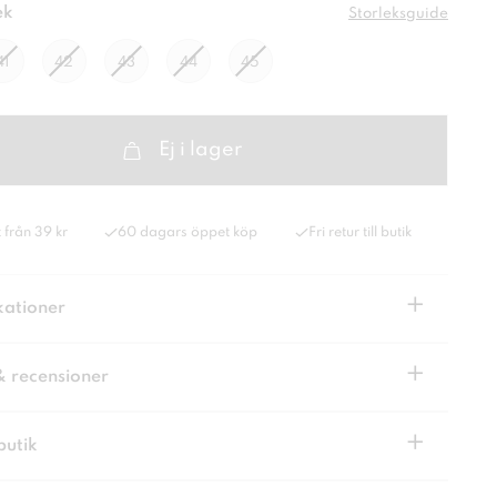
ek
Storleksguide
41
42
43
44
45
Ej i lager
 från 39 kr
60 dagars öppet köp
Fri retur till butik
+
kationer
+
& recensioner
+
butik