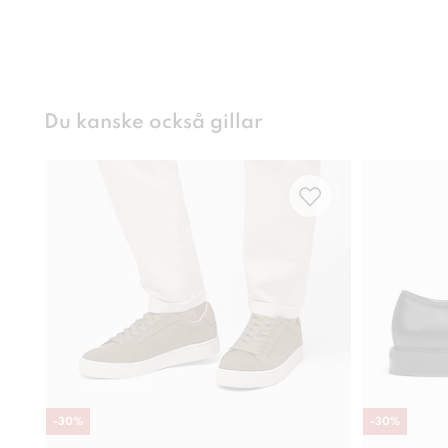
Du kanske också gillar
-
30
%
-
30
%