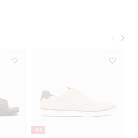
-
30
%
-
30