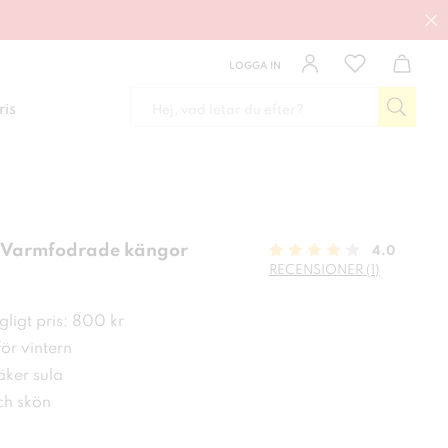
LOGGA IN
ris
 Varmfodrade kängor
4.0
RECENSIONER (1)
kr
ligt pris: 800 kr
för vintern
ker sula
h skön