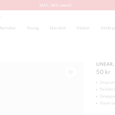
SALE - 30% rabatt! →
g
Barnskor
Young
Skovård
Väskor
Sänkt p
LINEAR,
Pris
50 kr
:
50 
Ursprung
Perfekt 
Greppsä
Varm oc