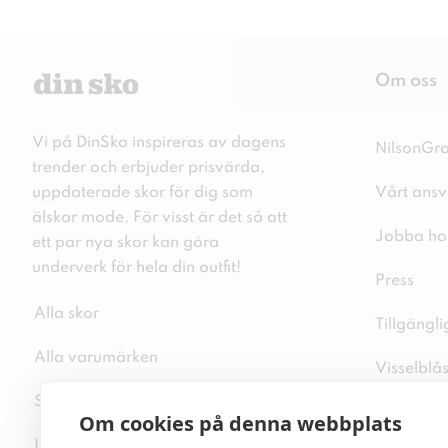
Om oss
Vi på DinSko inspireras av dagens
NilsonGr
trender och erbjuder prisvärda,
uppdaterade skor för dig som
Vårt ansv
älskar mode. För visst är det så att
Jobba ho
ett par nya skor kan göra
underverk för hela din outfit!
Press
Alla skor
Tillgängl
Alla varumärken
Visselblå
Sitemap
Integritet
Om cookies på denna webbplats
Inspiration