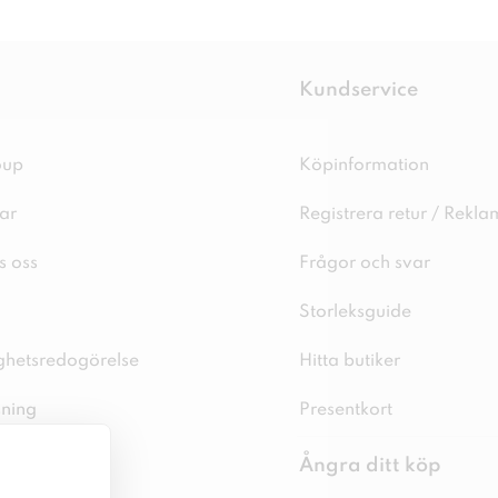
Kundservice
oup
Köpinformation
ar
Registrera retur / Rekla
s oss
Frågor och svar
Storleksguide
ighetsredogörelse
Hitta butiker
sning
Presentkort
spolicy
Ångra ditt köp