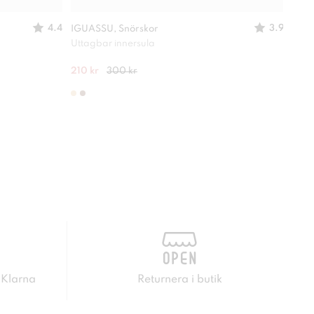
4.4
3.9
IGUASSU, Snörskor
IGUA
Uttagbar innersula
Passa
210 kr
300 kr
245 
 Klarna
Returnera i butik