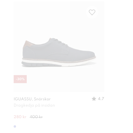
-
30
%
4.7
IGUASSU, Snörskor
Dragkedja på insidan
280 kr
400 kr