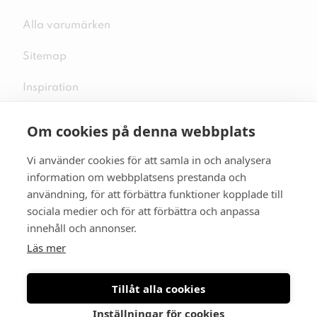
Alla varumärken
Sitemap
Inspiration
Om cookies på denna webbplats
Vi använder cookies för att samla in och analysera
Följ oss på sociala medier
information om webbplatsens prestanda och
användning, för att förbättra funktioner kopplade till
sociala medier och för att förbättra och anpassa
innehåll och annonser.
Se mer skor:
skopunkten.se
Läs mer
Tillåt alla cookies
Inställningar för cookies