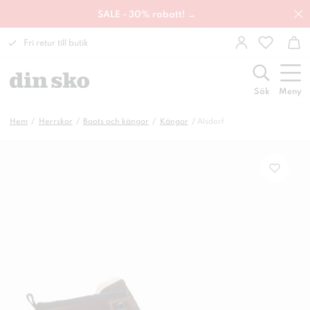
SALE - 30% rabatt! →
Fri retur till butik
Sök
Meny
Hem
Herrskor
Boots och kängor
Kängor
Alsdorf