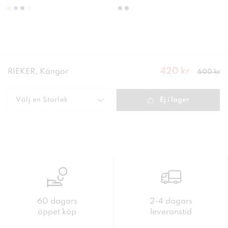
420 kr
Nuvarande
RIEKER, Kängor
600 kr
pris
:
420
kr
Tidigare
pris
:
600 kr
Välj en
Storlek
Ej i lager
60 dagars
2-4 dagars
öppet köp
leveranstid