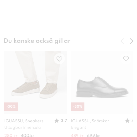
Du kanske också gillar
-
30
%
-
30
%
3.7
4
IGUASSU, Sneakers
IGUASSU, Snörskor
Uttagbar innersula
Elegant
280 kr
400 kr
489 kr
699 kr