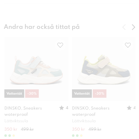
Andra har också tittat på
Vattentät
-
30
%
Vattentät
-
30
%
4
4
DINSKO, Sneakers
DINSKO, Sneakers
waterproof
waterproof
Lättviktssula
Lättviktssula
350 kr
499 kr
350 kr
499 kr