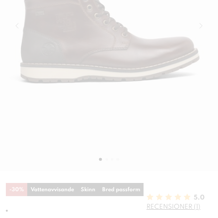
-
30
%
Vattenavvisande
Skinn
Bred passform
5.0
RECENSIONER (1)