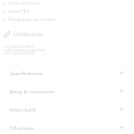
Varm och skön
riekerTEX
Dragkedja på insidan
Storleksguide
Frakt från 39 kr
60 dagars öppet köp
Fri retur till butik
+
Specifikationer
+
Betyg & recensioner
+
Hitta i butik
+
Tillverkare