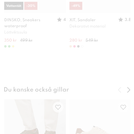
Vattentät
-
30
%
-
49
%
4
3.8
DINSKO, Sneakers
XIT, Sandaler
waterproof
Dekorativt material
Lättviktssula
350 kr
499 kr
280 kr
549 kr
Du kanske också gillar