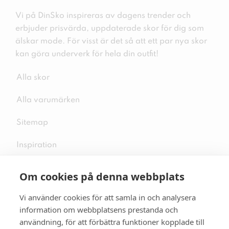
Vi på DinSko inspireras av dagens trender och
erbjuder prisvärda, uppdaterade skor för dig som
älskar mode. För visst är det så att ett par nya skor
kan göra underverk för hela din outfit!
Alla skor
Alla varumärken
Sitemap
Inspiration
Om cookies på denna webbplats
Vi använder cookies för att samla in och analysera
Följ oss på sociala medier
information om webbplatsens prestanda och
användning, för att förbättra funktioner kopplade till