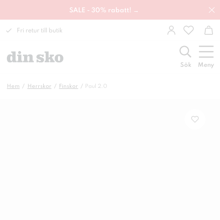
SALE - 30% rabatt! →
Fri retur till butik
Sök
Meny
Hem
Herrskor
Finskor
Paul 2.0