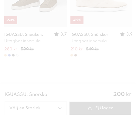
-
53
%
-
62
%
3.7
3.9
IGUASSU, Sneakers
IGUASSU, Snörskor
Uttagbar innersula
Uttagbar innersula
280 kr
599 kr
210 kr
549 kr
Pris
:
200 kr
IGUASSU, Snörskor
200 kr
Välj en
Storlek
Ej i lager