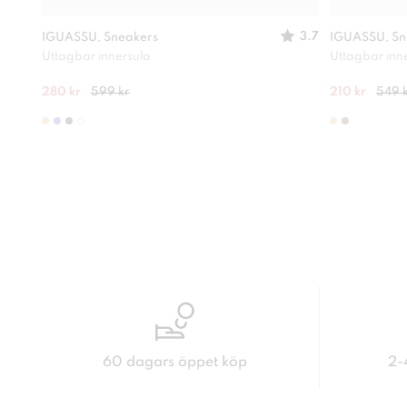
3.7
IGUASSU, Sneakers
IGUASSU, Sn
Uttagbar innersula
Uttagbar inn
280 kr
599 kr
210 kr
549 
60 dagars öppet köp
2-