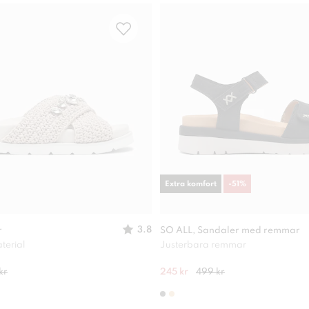
Extra komfort
-
51
%
3.8
r
SO ALL, Sandaler med remmar
terial
Justerbara remmar
kr
245 kr
499 kr