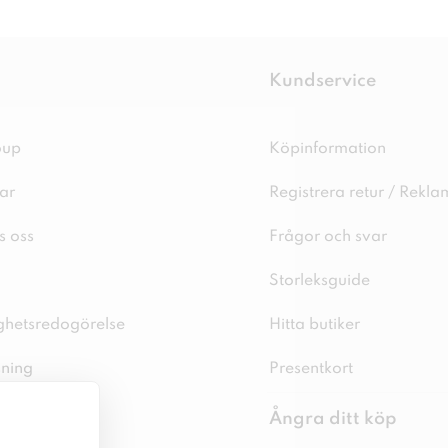
Kundservice
oup
Köpinformation
ar
Registrera retur / Rekla
s oss
Frågor och svar
Storleksguide
ighetsredogörelse
Hitta butiker
sning
Presentkort
spolicy
Ångra ditt köp