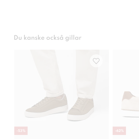
Du kanske också gillar
-
53
%
-
62
%