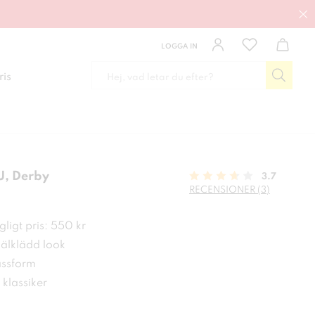
LOGGA IN
ris
, Derby
3.7
RECENSIONER (3)
kr
ligt pris: 550 kr
välklädd look
ssform
g klassiker