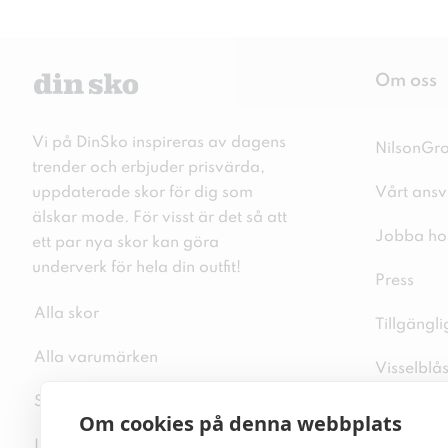
Om oss
Vi på DinSko inspireras av dagens
NilsonGr
trender och erbjuder prisvärda,
uppdaterade skor för dig som
Vårt ansv
älskar mode. För visst är det så att
Jobba ho
ett par nya skor kan göra
underverk för hela din outfit!
Press
Alla skor
Tillgängl
Alla varumärken
Visselblå
Sitemap
Integritet
Om cookies på denna webbplats
Inspiration