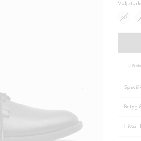
Välj storl
40
Frakt
Specifi
Betyg 
Hitta i 