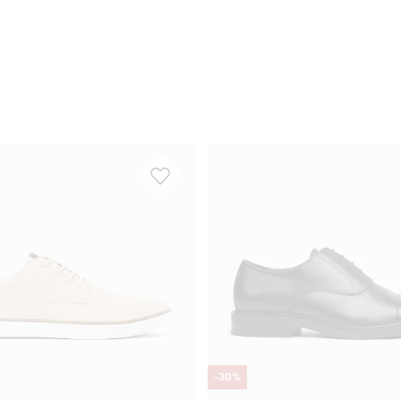
-
30
%