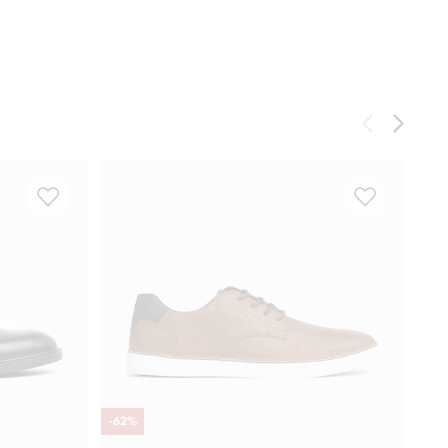
-
62
%