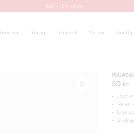
SALE - 30% rabatt! →
g
Barnskor
Young
Skovård
Väskor
Sänkt p
IGUASSU
Pris
50 kr
:
50 
Ursprung
För en 
Skön pa
En rikti