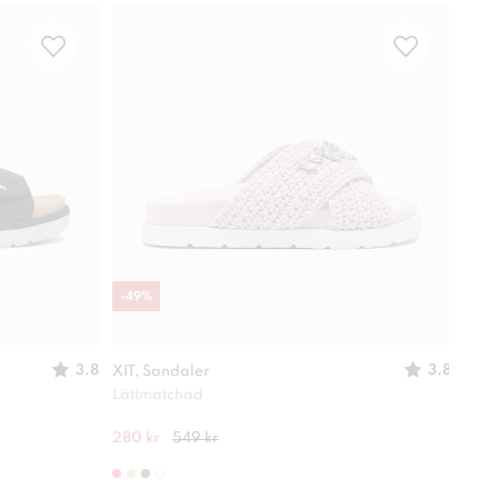
-
49
%
Vatt
3.8
3.8
XIT, Sandaler
DINS
Lättmatchad
Lätt
280 kr
549 kr
499 