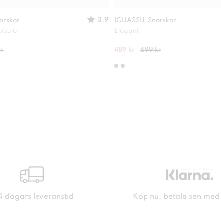
3.9
örskor
IGUASSU, Snörskor
ersula
Elegant
kr
489 kr
699 kr
4 dagars leveranstid
Köp nu, betala sen med