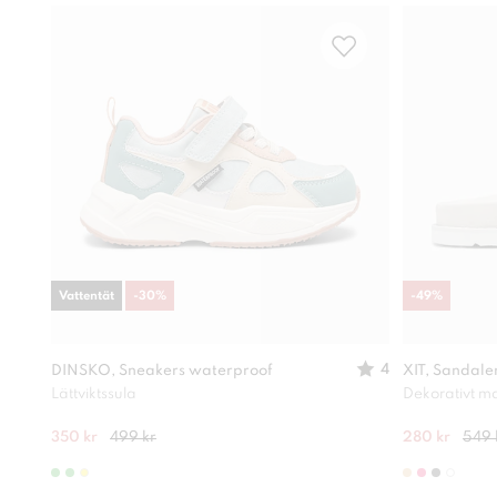
Vattentät
-
30
%
-
49
%
4
DINSKO, Sneakers waterproof
XIT, Sandale
Lättviktssula
Dekorativt ma
350 kr
499 kr
280 kr
549 