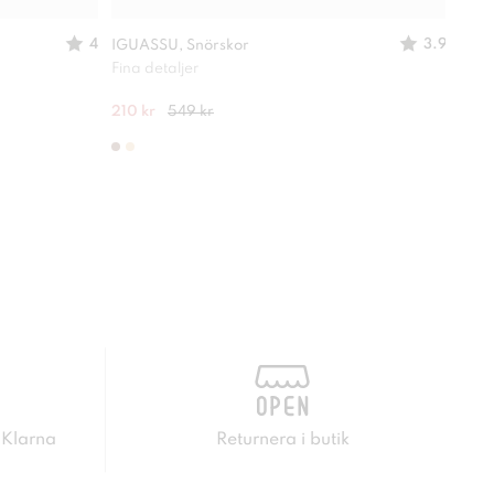
4
3.9
IGUASSU, Snörskor
LINE
Fina detaljer
En ri
210 kr
549 kr
349 
 Klarna
Returnera i butik