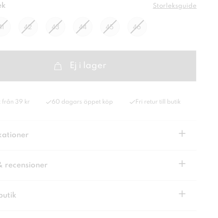
ek
Storleksguide
41
42
43
44
45
46
Ej i lager
 från 39 kr
60 dagars öppet köp
Fri retur till butik
+
kationer
+
& recensioner
+
butik