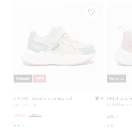
Vattentät
-
30
%
Vattentät
4
DINSKO, Sneakers waterproof
DINSKO, Sne
Lättviktssula
Lättviktsula
350 kr
499 kr
499 kr