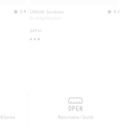
3.9
4.4
LINEAR, Sandaler
IGUA
En riktig klassiker
Passa
245 
349 kr
 Klarna
Returnera i butik