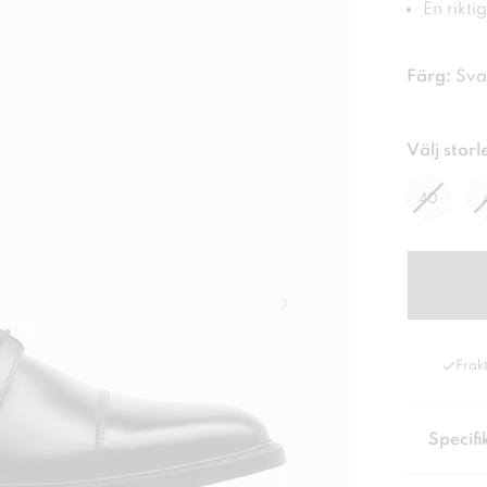
En rikti
Färg:
Sva
Välj storl
40
Frakt
Specifi