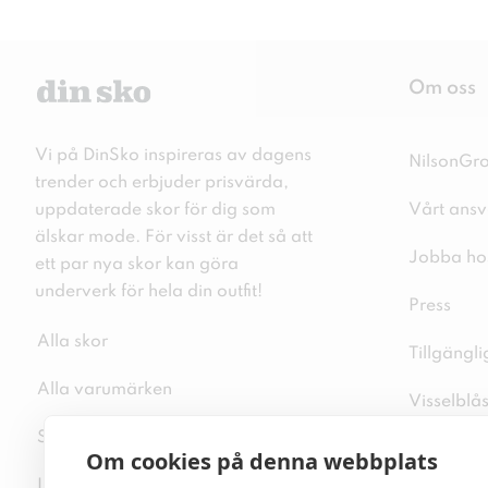
Om oss
Vi på DinSko inspireras av dagens
NilsonGr
trender och erbjuder prisvärda,
uppdaterade skor för dig som
Vårt ansv
älskar mode. För visst är det så att
Jobba ho
ett par nya skor kan göra
underverk för hela din outfit!
Press
Alla skor
Tillgängl
Alla varumärken
Visselblå
Sitemap
Integritet
Om cookies på denna webbplats
Inspiration