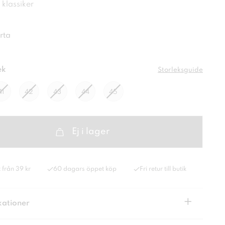
g klassiker
rta
ek
Storleksguide
41
42
43
44
45
Ej i lager
 från 39 kr
60 dagars öppet köp
Fri retur till butik
+
kationer