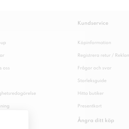
Kundservice
oup
Köpinformation
ar
Registrera retur / Rekla
s oss
Frågor och svar
Storleksguide
ighetsredogörelse
Hitta butiker
sning
Presentkort
spolicy
Ångra ditt köp