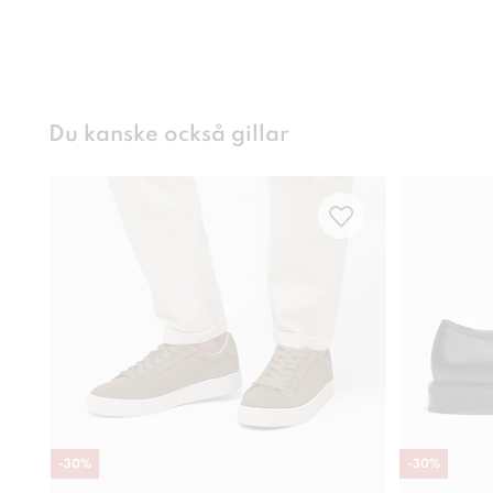
Du kanske också gillar
-
30
%
-
30
%