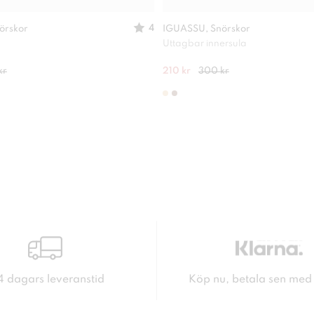
4
örskor
IGUASSU, Snörskor
Uttagbar innersula
kr
210 kr
300 kr
4 dagars leveranstid
Köp nu, betala sen med