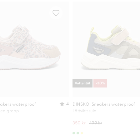
Vattentät
-
30
%
4
akers waterproof
DINSKO, Sneakers waterproof
 med grepp
Lättviktssula
350 kr
499 kr