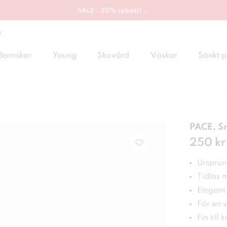
SALE - 30% rabatt! →
g
Barnskor
Young
Skovård
Väskor
Sänkt p
PACE, S
Pris
250 kr
:
250
Ursprung
Tidlös 
Elegant
För en 
Fin till 