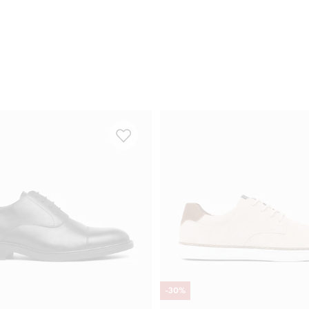
-
30
%