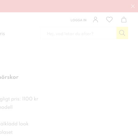
LOGGA IN
ris
nörskor
 kr
ligt pris: 1100 kr
modell
välklädd look
kalaset