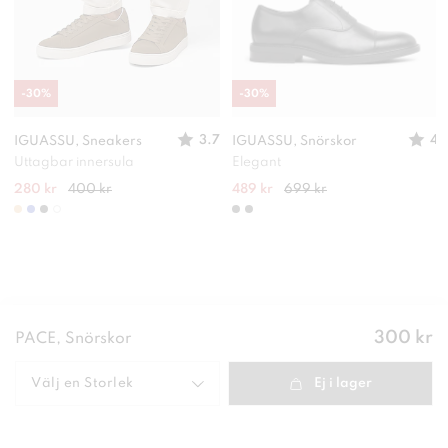
-
30
%
-
30
%
3.7
4
IGUASSU, Sneakers
IGUASSU, Snörskor
Uttagbar innersula
Elegant
280 kr
400 kr
489 kr
699 kr
Pris
:
300 kr
PACE, Snörskor
300 kr
Välj en
Storlek
Ej i lager