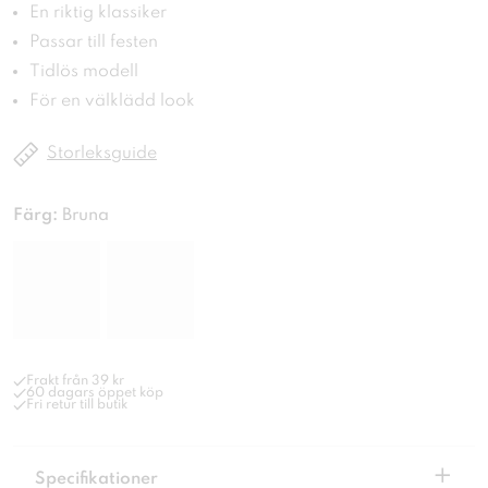
En riktig klassiker
Passar till festen
Tidlös modell
För en välklädd look
Storleksguide
Färg:
Bruna
Frakt från 39 kr
60 dagars öppet köp
Fri retur till butik
+
Specifikationer