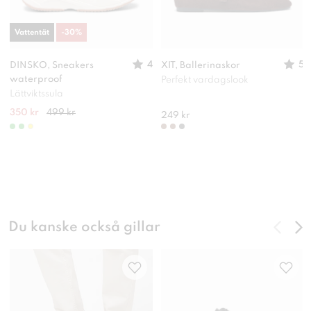
Vattentät
-
30
%
4
5
DINSKO, Sneakers
XIT, Ballerinaskor
waterproof
Perfekt vardagslook
Lättviktssula
350 kr
499 kr
249 kr
Du kanske också gillar