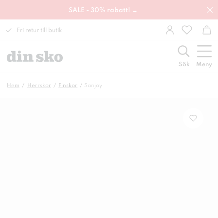
SALE - 30% rabatt! →
Fri retur till butik
Sök
Meny
Hem
Herrskor
Finskor
Sanjoy