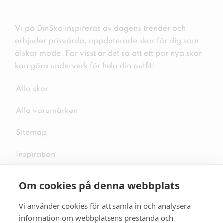
Vi på DinSko inspireras av dagens trender och
erbjuder prisvärda, uppdaterade skor för dig som
älskar mode. För visst är det så att ett par nya skor
kan göra underverk för hela din outfit!
Alla skor
Alla varumärken
Sitemap
Inspiration
Om cookies på denna webbplats
Vi använder cookies för att samla in och analysera
Följ oss på sociala medier
information om webbplatsens prestanda och