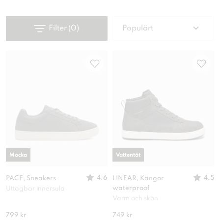
Filter
(
0
)
Populärt
Mocka
Vattentät
4.6
4.5
PACE, Sneakers
LINEAR, Kängor
waterproof
Uttagbar innersula
Varm och skön
799 kr
749 kr