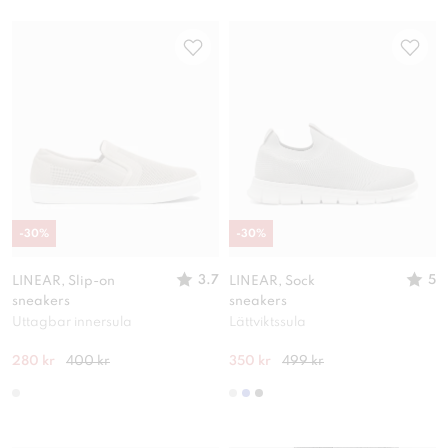
-
30
%
-
30
%
3.7
5
LINEAR, Slip-on
LINEAR, Sock
sneakers
sneakers
Uttagbar innersula
Lättviktssula
280 kr
400 kr
350 kr
499 kr