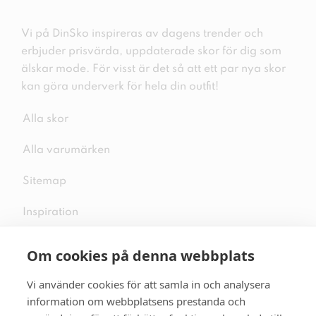
Vi på DinSko inspireras av dagens trender och
erbjuder prisvärda, uppdaterade skor för dig som
älskar mode. För visst är det så att ett par nya skor
kan göra underverk för hela din outfit!
Alla skor
Alla varumärken
Sitemap
Inspiration
Om cookies på denna webbplats
Vi använder cookies för att samla in och analysera
Följ oss på sociala medier
information om webbplatsens prestanda och