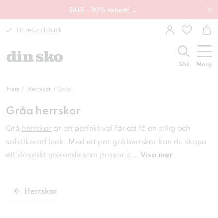
SALE - 30% rabatt! →
Fri retur till butik
Sök
Meny
Hem
Herrskor
Gråa
Gråa herrskor
Grå
herrskor
är ett perfekt val för att få en
stilig och
sofistikerad look. Med ett par grå herrskor kan
du skapa
ett klassiskt utseende som passar b
...
Visa mer
Herrskor