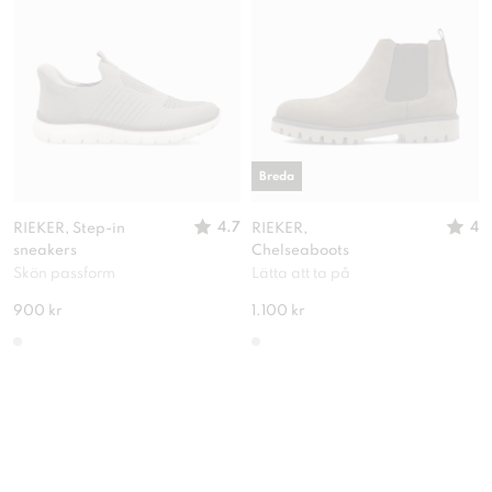
Breda
4.7
4
RIEKER, Step-in
RIEKER,
sneakers
Chelseaboots
Skön passform
Lätta att ta på
900 kr
1.100 kr