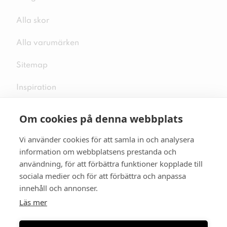
Alla skor
Alla varumärken
Sitemap
Inspiration
Om cookies på denna webbplats
Vi använder cookies för att samla in och analysera
Följ oss på sociala medier
information om webbplatsens prestanda och
användning, för att förbättra funktioner kopplade till
sociala medier och för att förbättra och anpassa
innehåll och annonser.
Se mer skor:
skopunkten.se
Läs mer