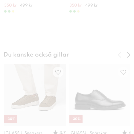
350 kr
499 kr
350 kr
499 kr
Du kanske också gillar
-
30
%
-
30
%
3.7
4
IGUASSU, Sneakers
IGUASSU, Snörskor