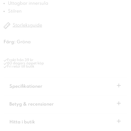
Uttagbar innersula
Stilren
Storleksguide
Färg:
Gröna
Frakt från 39 kr
60 dagars öppet köp
Fri retur till butik
+
Specifikationer
+
Betyg & recensioner
+
Hitta i butik