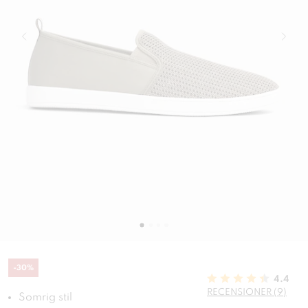
-
30
%
4.4
RECENSIONER (9)
Somrig stil