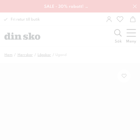
SALE - 30% rabatt! →
Fri retur till butik
Sök
Meny
Hem
Herrskor
Lågskor
Ugand