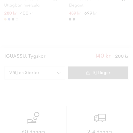
Uttagbar innersula
Elegant
280 kr
400 kr
489 kr
699 kr
140 kr
Nuvarande
IGUASSU, Tygskor
200 kr
pris
:
140
kr
Tidigare
pris
:
200 kr
Välj en
Storlek
Ej i lager
60 dagars
2-4 dagars