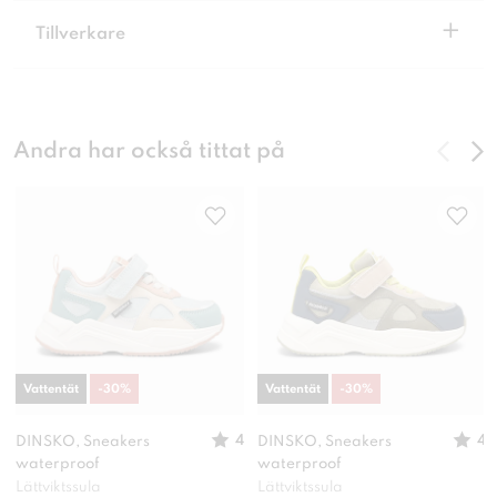
+
Tillverkare
Andra har också tittat på
Vattentät
-
30
%
Vattentät
-
30
%
4
4
DINSKO, Sneakers
DINSKO, Sneakers
waterproof
waterproof
Lättviktssula
Lättviktssula