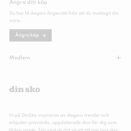
Ångra ditt köp
Du har 14 dagars ångerrätt från att du mottagit din
vara.
Ångra köp
+
Medlem
Vi på DinSko inspireras av dagens trender och
erbjuder prisvärda, uppdaterade skor för dig som
älskar mode. För visst är det så att ett par nya skor