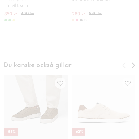
Lättviktssula
350 kr
499 kr
280 kr
549 kr
Du kanske också gillar
-
53
%
-
62
%