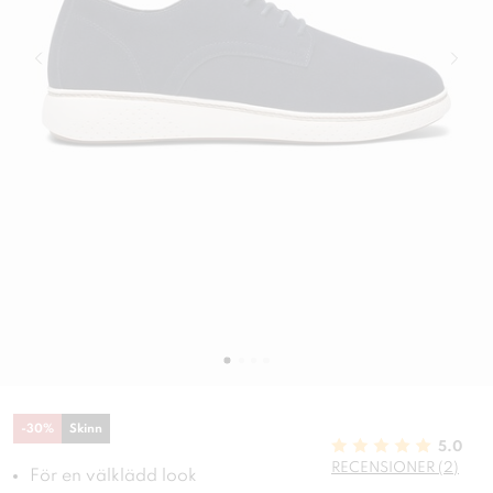
-
30
%
Skinn
5.0
RECENSIONER (2)
För en välklädd look