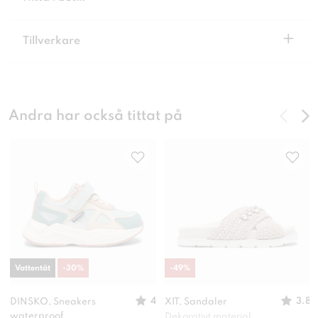
+
Tillverkare
Andra har också tittat på
Vattentät
-
30
%
-
49
%
4
3.8
DINSKO, Sneakers
XIT, Sandaler
waterproof
Dekorativt material