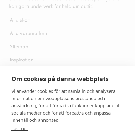
kan göra underverk för hela din outfit!
Alla skor
Alla varumärken
Sitemap
Inspiration
Om cookies på denna webbplats
Vi använder cookies för att samla in och analysera
Följ oss på sociala medier
information om webbplatsens prestanda och
användning, för att förbättra funktioner kopplade till
sociala medier och för att förbättra och anpassa
innehåll och annonser.
Se mer skor:
skopunkten.se
Läs mer