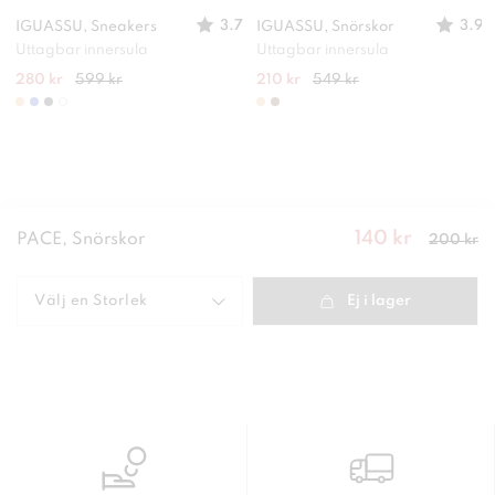
3.7
3.9
IGUASSU, Sneakers
IGUASSU, Snörskor
Uttagbar innersula
Uttagbar innersula
280 kr
599 kr
210 kr
549 kr
140 kr
Nuvarande
PACE, Snörskor
200 kr
pris
:
140
kr
Tidigare
pris
:
200 kr
Välj en
Storlek
Ej i lager