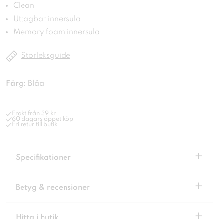
Clean
Uttagbar innersula
Memory foam innersula
Storleksguide
Färg:
Blåa
Frakt från 39 kr
60 dagars öppet köp
Fri retur till butik
+
Specifikationer
+
Betyg & recensioner
+
Hitta i butik