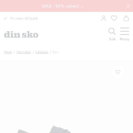
SALE - 30% rabatt! →
Fri retur till butik
Sök
Meny
Hem
Herrskor
Lågskor
Ben