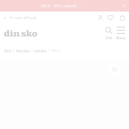
SALE - 30% rabatt! →
Fri retur till butik
Sök
Meny
Hem
Herrskor
Lågskor
Wesel