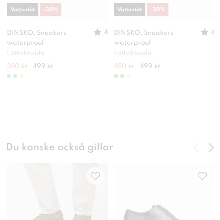
Vattentät
-
30
%
Vattentät
-
30
%
4
4
DINSKO, Sneakers
DINSKO, Sneakers
waterproof
waterproof
Lättviktssula
Lättviktssula
350 kr
499 kr
350 kr
499 kr
Du kanske också gillar