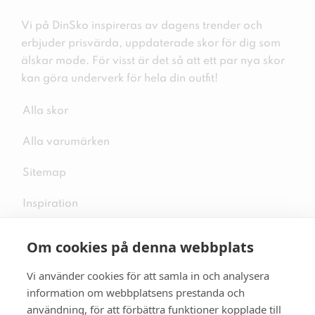
Vi på DinSko inspireras av dagens trender och
erbjuder prisvärda, uppdaterade skor för dig som
älskar mode. För visst är det så att ett par nya skor
kan göra underverk för hela din outfit!
Alla skor
Alla varumärken
Sitemap
Inspiration
Om cookies på denna webbplats
Vi använder cookies för att samla in och analysera
Följ oss på sociala medier
information om webbplatsens prestanda och
användning, för att förbättra funktioner kopplade till