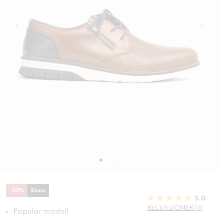
-
30
%
Skinn
5.0
RECENSIONER (11)
Populär modell