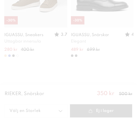
-
30
%
-
30
%
3.7
4
IGUASSU, Sneakers
IGUASSU, Snörskor
Uttagbar innersula
Elegant
280 kr
400 kr
489 kr
699 kr
350 kr
Nuvarande
RIEKER, Snörskor
500 kr
pris
:
350
kr
Tidigare
pris
:
500 kr
Välj en
Storlek
Ej i lager