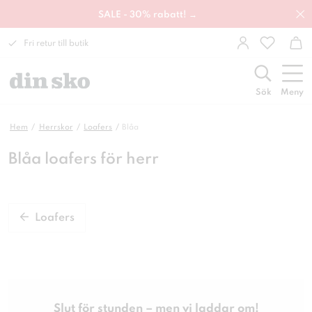
SALE - 30% rabatt! →
Fri retur till butik
Sök
Meny
Hem
Herrskor
Loafers
Blåa
Blåa loafers för herr
Loafers
Slut för stunden – men vi laddar om!