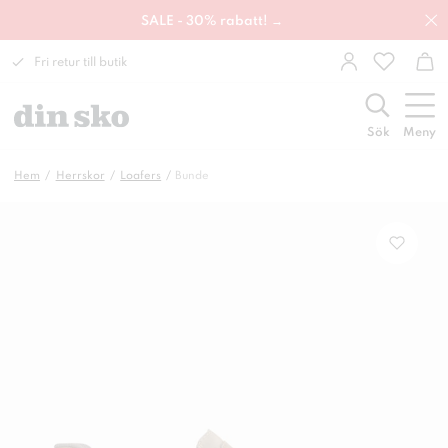
SALE - 30% rabatt! →
Fri retur till butik
Sök
Meny
Hem
Herrskor
Loafers
Bunde