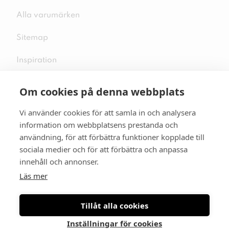
Alla varumärken
Sitemap
Inspiration
Om cookies på denna webbplats
Vi använder cookies för att samla in och analysera
Följ oss på sociala medier
information om webbplatsens prestanda och
användning, för att förbättra funktioner kopplade till
sociala medier och för att förbättra och anpassa
innehåll och annonser.
Se mer skor:
skopunkten.se
Läs mer
Tillåt alla cookies
Inställningar för cookies