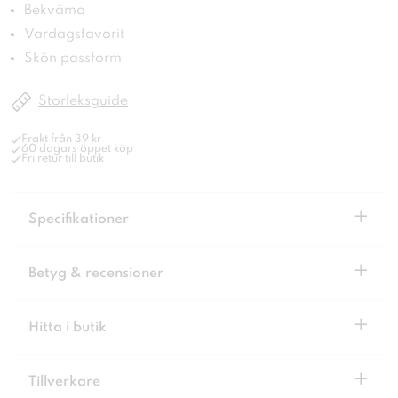
Bekväma
Vardagsfavorit
Skön passform
Storleksguide
Frakt från 39 kr
60 dagars öppet köp
Fri retur till butik
+
Specifikationer
+
Betyg & recensioner
+
Hitta i butik
+
Tillverkare