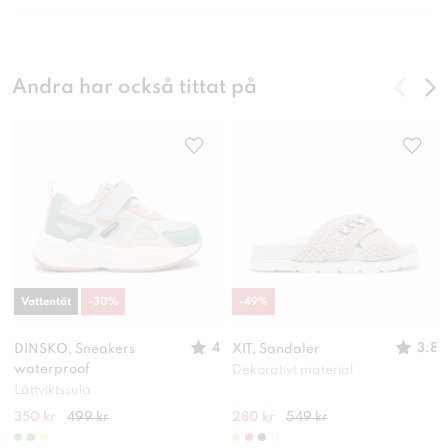
Andra har också tittat på
Vattentät
-
30
%
-
49
%
4
3.8
DINSKO, Sneakers
XIT, Sandaler
waterproof
Dekorativt material
Lättviktssula
350 kr
499 kr
280 kr
549 kr