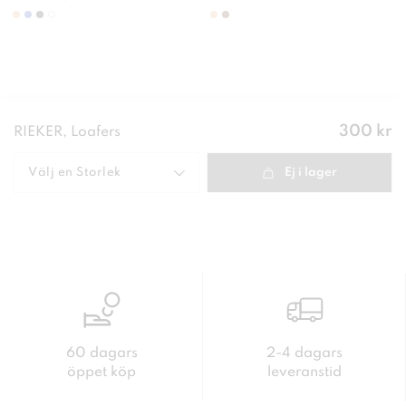
Pris
:
300 kr
RIEKER, Loafers
300 kr
Välj en
Storlek
Ej i lager
60 dagars
2-4 dagars
öppet köp
leveranstid