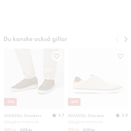
Du kanske också gillar
-
53
%
-
62
%
3.7
3.9
IGUASSU, Sneakers
IGUASSU, Snörskor
Uttagbar innersula
Uttagbar innersula
280 kr
599 kr
210 kr
549 kr