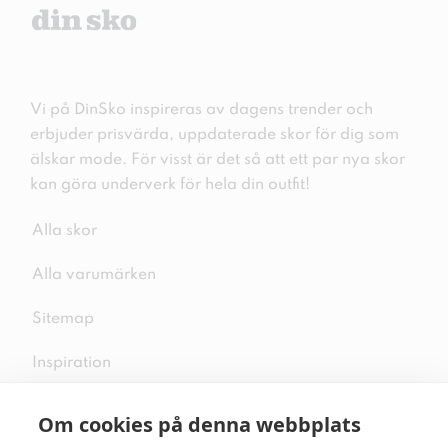
Vi på DinSko inspireras av dagens trender och
erbjuder prisvärda, uppdaterade skor för dig som
älskar mode. För visst är det så att ett par nya skor
kan göra underverk för hela din outfit!
Alla skor
Alla varumärken
Sitemap
Inspiration
Om cookies på denna webbplats