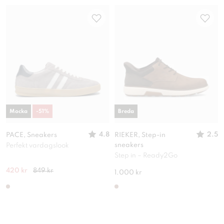
Mocka
-
51
%
Breda
4.8
2.5
PACE, Sneakers
RIEKER, Step-in
sneakers
Perfekt vardagslook
Step in – Ready2Go
420 kr
849 kr
1.000 kr