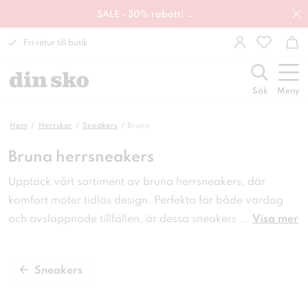
SALE - 30% rabatt! →
Fri retur till butik
Sök
Meny
Hem
Herrskor
Sneakers
Bruna
Bruna herrsneakers
Upptäck vårt sortiment av bruna herrsneakers, där
komfort möter tidlös design. Perfekta för både vardag
och avslappnade tillfällen, är dessa sneakers
...
Visa mer
Sneakers