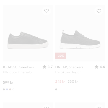
-
30
%
3.7
4.6
IGUASSU, Sneakers
LINEAR, Sneakers
Uttagbar innersula
För aktiva dagar
245 kr
350 kr
599 kr