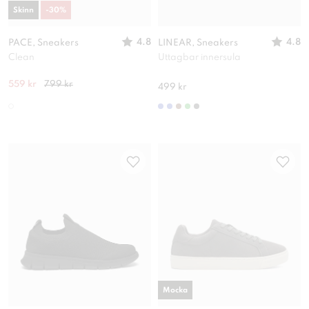
Skinn
-
30
%
4.8
4.8
PACE, Sneakers
LINEAR, Sneakers
Clean
Uttagbar innersula
559 kr
799 kr
499 kr
Mocka