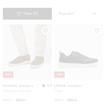
Filter
(
0
)
Populärt
-
30
%
-
30
%
3.7
IGUASSU, Sneakers
LINEAR, Sneakers
Uttagbar innersula
Clean
280 kr
400 kr
280 kr
400 kr