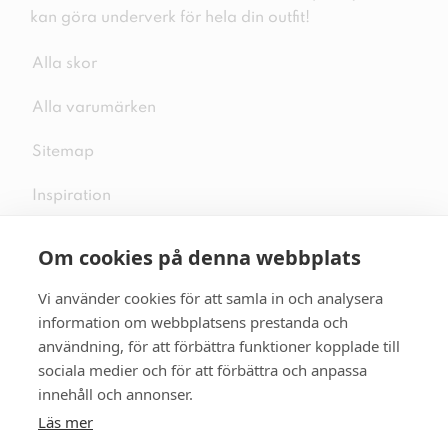
kan göra underverk för hela din outfit!
Alla skor
Alla varumärken
Sitemap
Inspiration
Om cookies på denna webbplats
Vi använder cookies för att samla in och analysera
Följ oss på sociala medier
information om webbplatsens prestanda och
användning, för att förbättra funktioner kopplade till
sociala medier och för att förbättra och anpassa
innehåll och annonser.
Se mer skor:
skopunkten.se
Läs mer