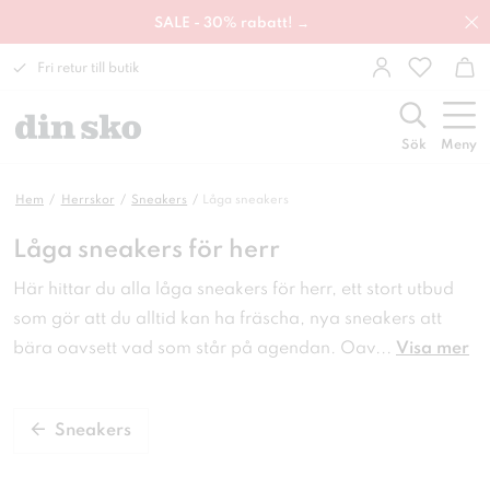
SALE - 30% rabatt! →
Fri retur till butik
Sök
Meny
Hem
Herrskor
Sneakers
Låga sneakers
Låga sneakers för herr
Här hittar du alla låga sneakers för herr, ett stort utbud
som gör att du alltid kan ha fräscha, nya sneakers att
bära oavsett vad som står på agendan. Oav
...
Visa mer
Sneakers