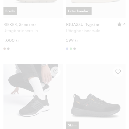
Breda
Extra komfort
4
RIEKER, Sneakers
IGUASSU, Tygskor
Uttagbar innersula
Uttagbar innersula
1.000 kr
599 kr
Skinn