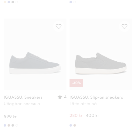
-
30
%
4
IGUASSU, Sneakers
IGUASSU, Slip-on sneakers
Uttagbar innersula
Lätta att ta på
280 kr
400 kr
599 kr