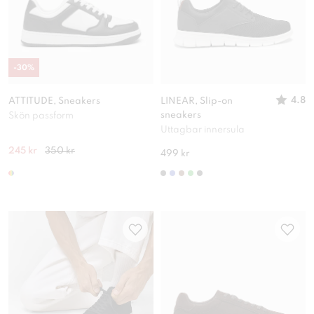
-
30
%
4.8
ATTITUDE, Sneakers
LINEAR, Slip-on
sneakers
Skön passform
Uttagbar innersula
245 kr
350 kr
499 kr