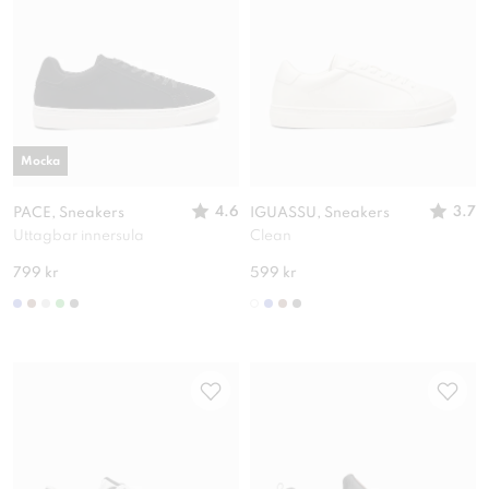
Mocka
4.6
3.7
PACE, Sneakers
IGUASSU, Sneakers
Uttagbar innersula
Clean
799 kr
599 kr