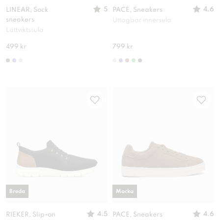
5
4.6
LINEAR, Sock
PACE, Sneakers
sneakers
Uttagbar innersula
Lättviktssula
499 kr
799 kr
Breda
Mocka
4.5
4.6
RIEKER, Slip-on
PACE, Sneakers