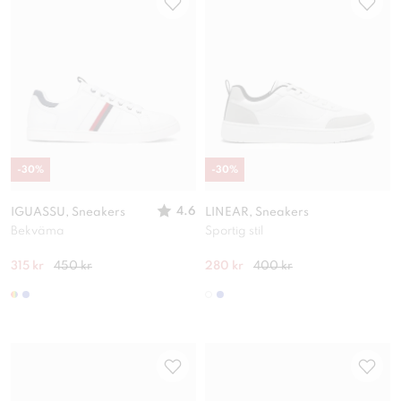
-
30
%
-
30
%
4.6
IGUASSU, Sneakers
LINEAR, Sneakers
Bekväma
Sportig stil
315 kr
450 kr
280 kr
400 kr