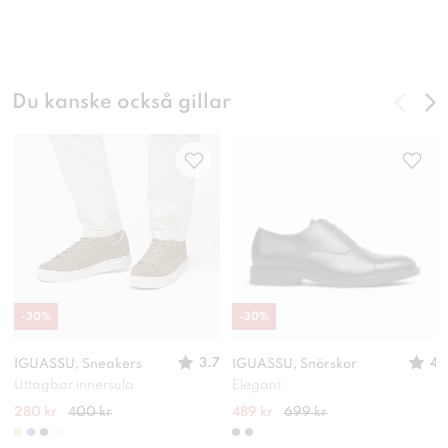
Du kanske också gillar
-
30
%
-
30
%
3.7
4
IGUASSU, Sneakers
IGUASSU, Snörskor
Uttagbar innersula
Elegant
280 kr
400 kr
489 kr
699 kr