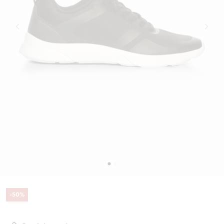
-
50
%