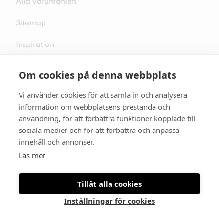
Alla varumärken
Sitemap
Inspiration
Om cookies på denna webbplats
Vi använder cookies för att samla in och analysera
Följ oss på sociala medier
information om webbplatsens prestanda och
användning, för att förbättra funktioner kopplade till
sociala medier och för att förbättra och anpassa
innehåll och annonser.
Se mer skor:
skopunkten.se
Läs mer
Tillåt alla cookies
Inställningar för cookies