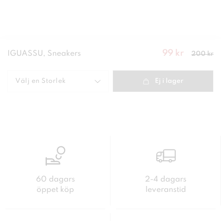
99 kr
Nuvarande
IGUASSU, Sneakers
200 kr
pris
:
99
kr
Tidigare
pris
:
200 kr
Välj en
Storlek
Ej i lager
60 dagars
2-4 dagars
öppet köp
leveranstid