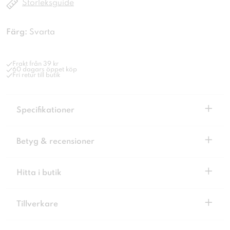
Storleksguide
Färg:
Svarta
Frakt från 39 kr
60 dagars öppet köp
Fri retur till butik
+
Specifikationer
+
Betyg & recensioner
+
Hitta i butik
+
Tillverkare