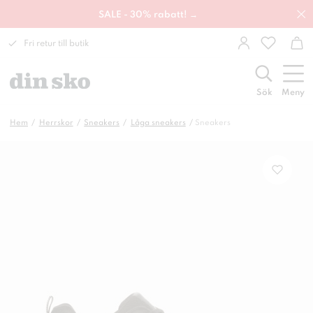
SALE - 30% rabatt! →
Fri retur till butik
Sök
Meny
Hem
Herrskor
Sneakers
Låga sneakers
Sneakers