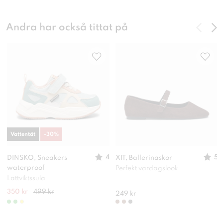
Andra har också tittat på
Vattentät
-
30
%
4
5
DINSKO, Sneakers
XIT, Ballerinaskor
waterproof
Perfekt vardagslook
Lättviktssula
350 kr
499 kr
249 kr