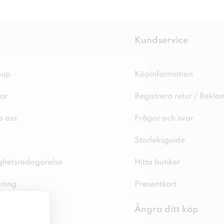
Kundservice
oup
Köpinformation
ar
Registrera retur / Rekla
s oss
Frågor och svar
Storleksguide
ighetsredogörelse
Hitta butiker
sning
Presentkort
spolicy
Ångra ditt köp