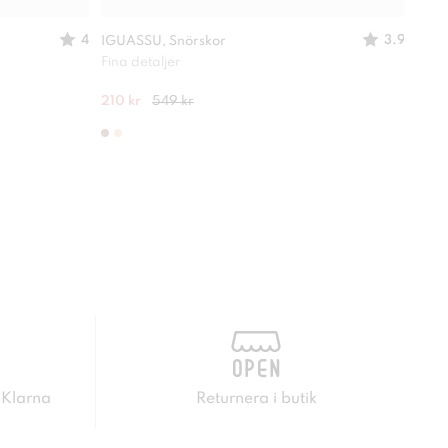
4
3.9
IGUASSU, Snörskor
LINE
Fina detaljer
Cle
210 kr
549 kr
280 
 Klarna
Returnera i butik