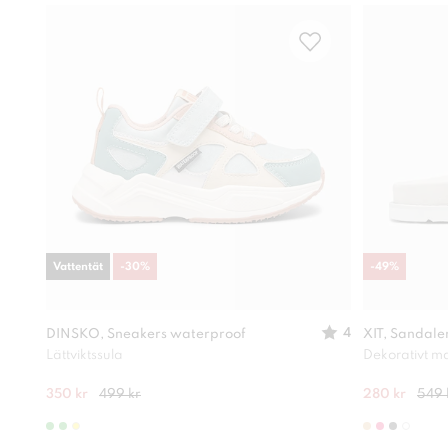
Vattentät
-
30
%
-
49
%
4
DINSKO, Sneakers waterproof
XIT, Sandale
Lättviktssula
Dekorativt ma
350 kr
499 kr
280 kr
549 