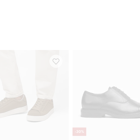
-
30
%