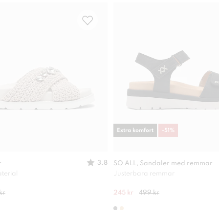
Extra komfort
-
51
%
3.8
r
SO ALL, Sandaler med remmar
terial
Justerbara remmar
kr
245 kr
499 kr