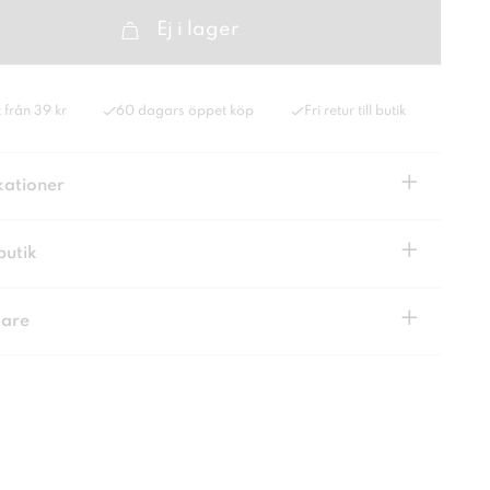
Ej i lager
 från 39 kr
60 dagars öppet köp
Fri retur till butik
+
kationer
+
butik
+
kare