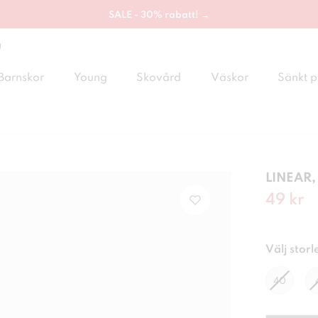
SALE - 30% rabatt! →
g
Barnskor
Young
Skovård
Väskor
Sänkt p
LINEAR,
Nuvaran
49 kr
Välj storl
40