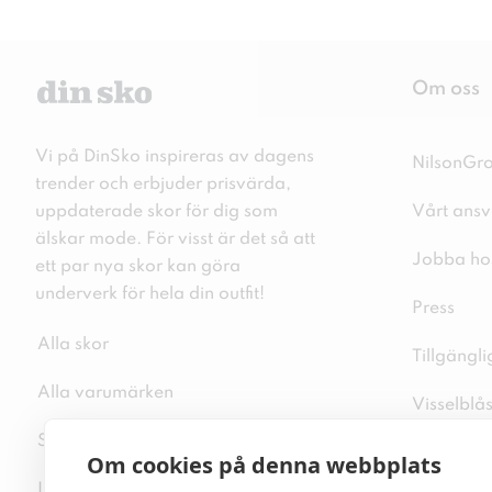
Om oss
Vi på DinSko inspireras av dagens
NilsonGr
trender och erbjuder prisvärda,
uppdaterade skor för dig som
Vårt ansv
älskar mode. För visst är det så att
Jobba ho
ett par nya skor kan göra
underverk för hela din outfit!
Press
Alla skor
Tillgängl
Alla varumärken
Visselblå
Sitemap
Integritet
Om cookies på denna webbplats
Inspiration