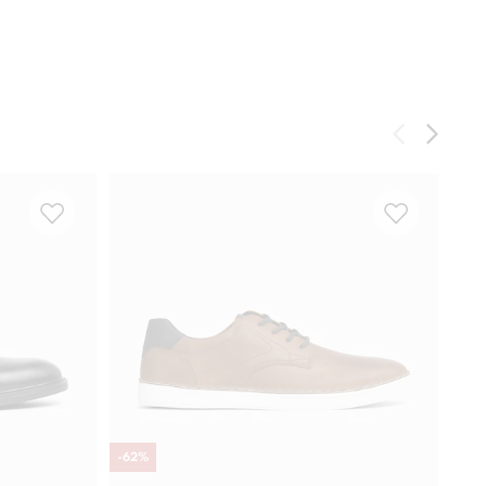
-
62
%
-
49