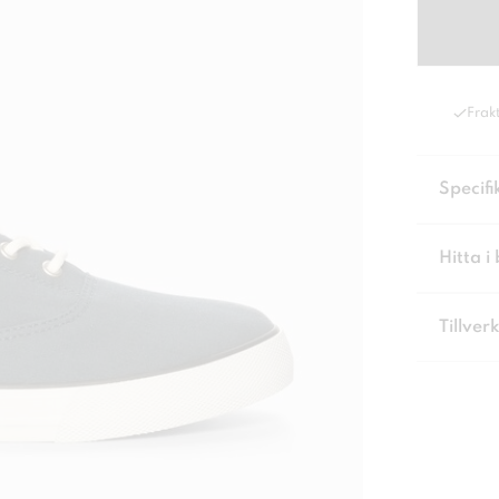
Frakt
Specifi
Hitta i 
Tillver