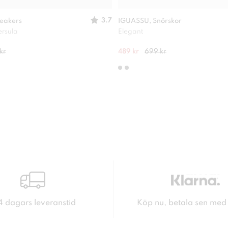
3.7
eakers
IGUASSU, Snörskor
ersula
Elegant
kr
489 kr
699 kr
4 dagars leveranstid
Köp nu, betala sen med