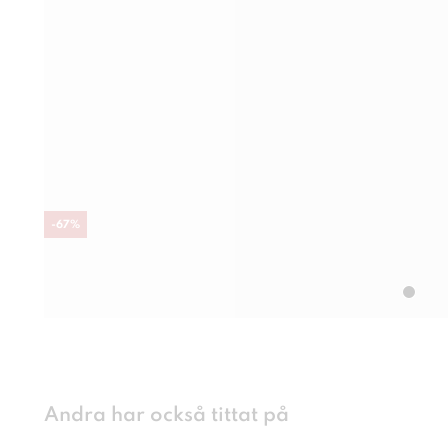
-
67
%
Andra har också tittat på