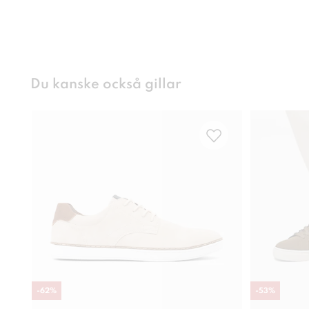
Du kanske också gillar
-
62
%
-
53
%