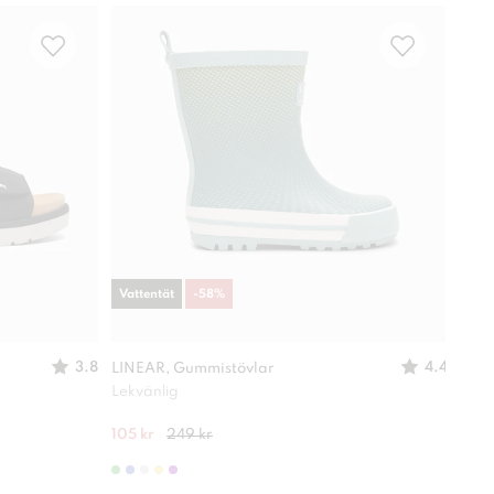
Vattentät
-
58
%
-
49
3.8
4.4
LINEAR, Gummistövlar
XIT,
Lekvänlig
Lätt
105 kr
249 kr
280 