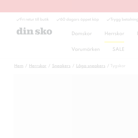
Fri retur till butik
60 dagars öppet köp
Trygg betalnin
Damskor
Herrskor
Varumärken
SALE
Hem
Herrskor
Sneakers
Låga sneakers
Tygskor