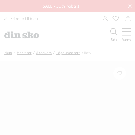
SALE - 30% rabatt! →
Fri retur till butik
Sök
Meny
Hem
Herrskor
Sneakers
Låga sneakers
Rafy