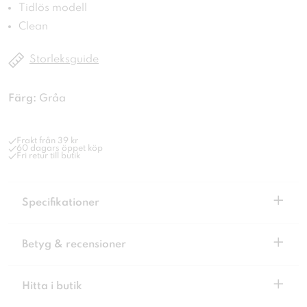
Tidlös modell
Clean
Storleksguide
Färg:
Gråa
Frakt från 39 kr
60 dagars öppet köp
Fri retur till butik
+
Specifikationer
+
Betyg & recensioner
+
Hitta i butik