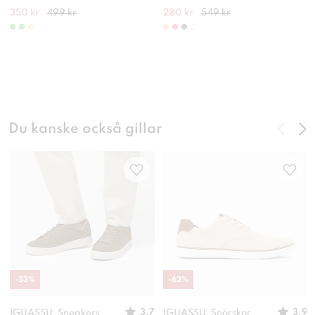
350 kr
499 kr
280 kr
549 kr
Du kanske också gillar
-
53
%
-
62
%
3.7
3.9
IGUASSU, Sneakers
IGUASSU, Snörskor