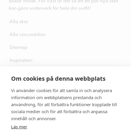
älskar mode. För visst är det så att ett par nya skor
kan göra underverk för hela din outfit!
Alla skor
Alla varumärken
Sitemap
Inspiration
Om cookies på denna webbplats
Vi använder cookies för att samla in och analysera
Följ oss på sociala medier
information om webbplatsens prestanda och
användning, för att förbättra funktioner kopplade till
sociala medier och för att förbättra och anpassa
innehåll och annonser.
Se mer skor:
skopunkten.se
Läs mer