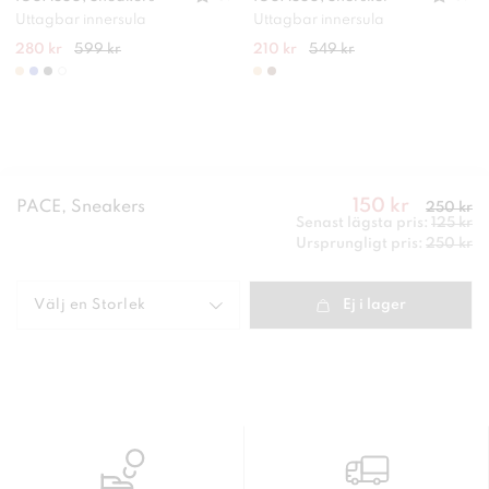
Uttagbar innersula
Uttagbar innersula
280 kr
599 kr
210 kr
549 kr
150 kr
Nuvarande
PACE, Sneakers
250 kr
pris
:
150
Senast lägsta pris:
125 kr
kr
Tidigare
Pris
:
125 kr
Ursprungligt pris:
250 kr
pris
:
250 kr
Pris
:
250 kr
Välj en
Storlek
Ej i lager