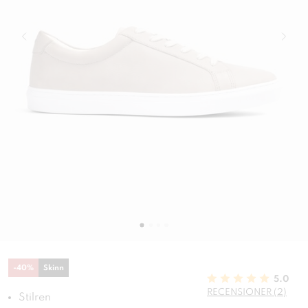
-
40
%
Skinn
5.0
RECENSIONER (2)
Stilren