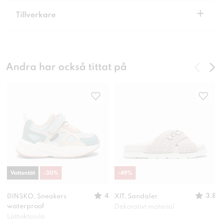
+
Tillverkare
Andra har också tittat på
Vattentät
-
30
%
-
49
%
4
3.8
DINSKO, Sneakers
XIT, Sandaler
waterproof
Dekorativt material
Lättviktssula