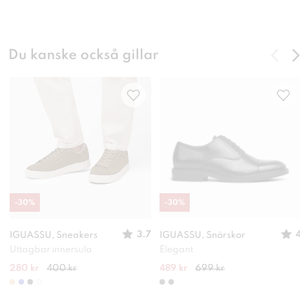
Du kanske också gillar
-
30
%
-
30
%
3.7
4
IGUASSU, Sneakers
IGUASSU, Snörskor
Uttagbar innersula
Elegant
280 kr
400 kr
489 kr
699 kr