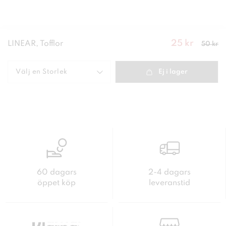
25 kr
Nuvarand
LINEAR, Tofflor
50 kr
e pris
:
25
kr
Tidigare
pris
:
50 kr
Välj en
Storlek
Ej i lager
60 dagars
2-4 dagars
öppet köp
leveranstid