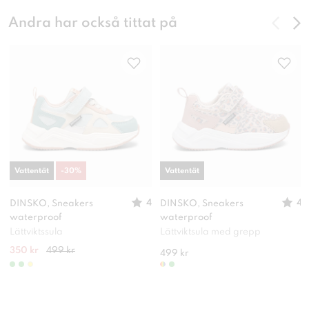
Andra har också tittat på
Vattentät
-
30
%
Vattentät
4
4
DINSKO, Sneakers
DINSKO, Sneakers
waterproof
waterproof
Lättviktssula
Lättviktsula med grepp
350 kr
499 kr
499 kr