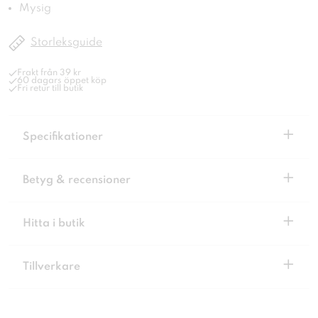
Mysig
Storleksguide
Frakt från 39 kr
60 dagars öppet köp
Fri retur till butik
+
Specifikationer
+
Betyg & recensioner
+
Hitta i butik
+
Tillverkare