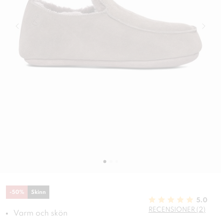
-
50
%
Skinn
5.0
RECENSIONER (2)
Varm och skön