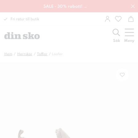
SALE - 30% rabatt! →
Fri retur till butik
Sök
Meny
Hem
Herrskor
Tofflor
Loafer