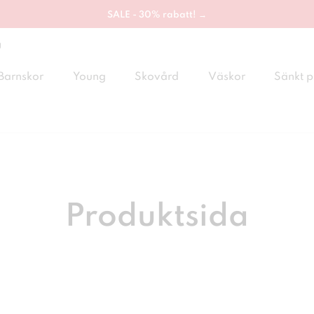
SALE - 30% rabatt! →
g
Barnskor
Young
Skovård
Väskor
Sänkt p
Produktsida