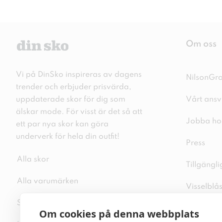
Om oss
Vi på DinSko inspireras av dagens
NilsonGr
trender och erbjuder prisvärda,
uppdaterade skor för dig som
Vårt ansv
älskar mode. För visst är det så att
Jobba ho
ett par nya skor kan göra
underverk för hela din outfit!
Press
Alla skor
Tillgängl
Alla varumärken
Visselblå
Sitemap
Integritet
Om cookies på denna webbplats