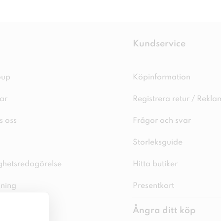
Kundservice
oup
Köpinformation
ar
Registrera retur / Rekla
s oss
Frågor och svar
Storleksguide
ighetsredogörelse
Hitta butiker
sning
Presentkort
spolicy
Ångra ditt köp