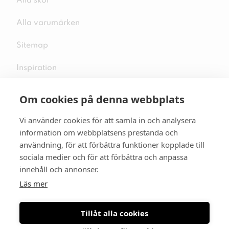
Alla skor
Alla varumärken
Sitemap
Inspiration
Om cookies på denna webbplats
Vi använder cookies för att samla in och analysera
Följ oss på sociala medier
information om webbplatsens prestanda och
användning, för att förbättra funktioner kopplade till
sociala medier och för att förbättra och anpassa
innehåll och annonser.
Se mer skor:
skopunkten.se
Läs mer
Tillåt alla cookies