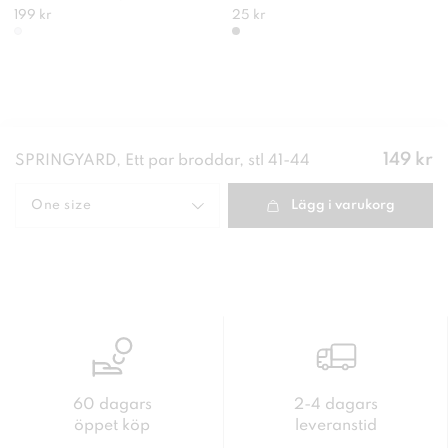
199 kr
25 kr
Pris
:
149 kr
SPRINGYARD, Ett par broddar, stl 41-44
149 kr
One size
Lägg i varukorg
60 dagars
2-4 dagars
öppet köp
leveranstid