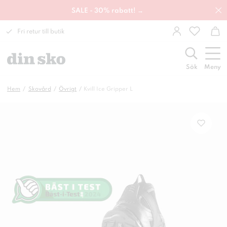
SALE - 30% rabatt! →
Fri retur till butik
Sök
Meny
Hem
Skovård
Övrigt
Kvill Ice Gripper L