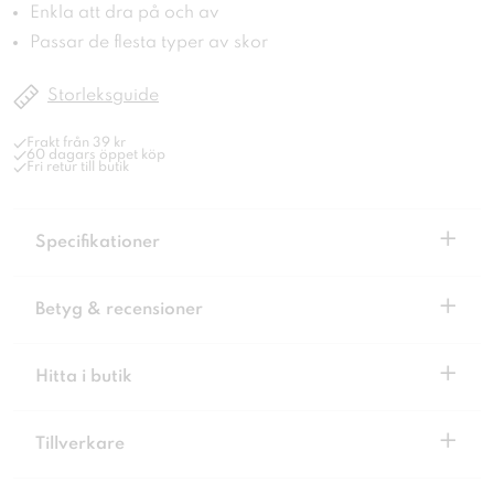
Enkla att dra på och av
Passar de flesta typer av skor
Storleksguide
Frakt från 39 kr
60 dagars öppet köp
Fri retur till butik
+
Specifikationer
+
Betyg & recensioner
+
Hitta i butik
+
Tillverkare